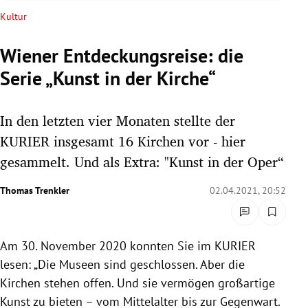
rreich Untermenü
Kultur
rt Untermenü
Wiener Entdeckungsreise: die
Serie „Kunst in der Kirche“
schaft Untermenü
s Untermenü
In den letzten vier Monaten stellte der
KURIER insgesamt 16 Kirchen vor - hier
zeit Untermenü
gesammelt. Und als Extra: "Kunst in der Oper“
undheit Untermenü
Thomas Trenkler
02.04.2021, 20:52
tur Untermenü
Am 30. November 2020 konnten Sie im KURIER
nung Untermenü
lesen: „Die Museen sind geschlossen. Aber die
lität Untermenü
Kirchen stehen offen. Und sie vermögen großartige
Kunst zu bieten – vom Mittelalter bis zur Gegenwart.