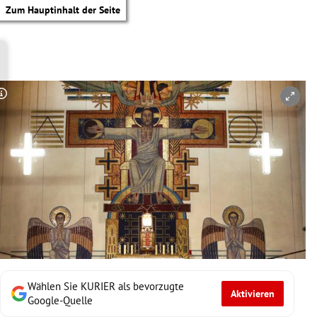
Zum Hauptinhalt der Seite
Copyright-Hinweis öffnen/schließen
Wählen Sie KURIER als bevorzugte
Aktivieren
tik Untermenü
Google-Quelle