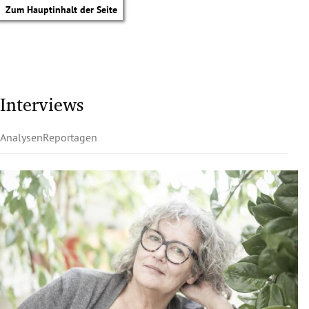
Zum Hauptinhalt der Seite
Interviews
Analysen
Reportagen
tik Untermenü