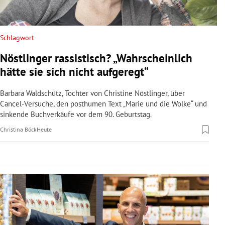
rreich Untermenü
rt Untermenü
Schlagwort
Nöstlinger rassistisch? „Wahrscheinlich
schaft Untermenü
hätte sie sich nicht aufgeregt“
s Untermenü
Barbara Waldschütz, Tochter von Christine Nöstlinger, über
Cancel-Versuche, den posthumen Text „Marie und die Wolke“ und
zeit Untermenü
sinkende Buchverkäufe vor dem 90. Geburtstag.
Christina Böck
Heute
undheit Untermenü
tur Untermenü
nung Untermenü
lität Untermenü