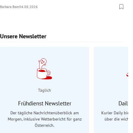
Barbara Beer
04.08.2026
Unsere Newsletter
Slide 1 von 9
Täglich
Frühdienst Newsletter
Daily
Der tägliche Nachrichtenüberblick am
Kurier Daily biet
Morgen, inklusive Wetterbericht für ganz
über die wichti
Österreich.