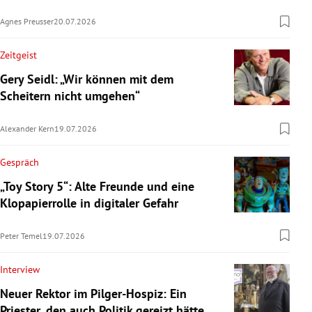
Agnes Preusser
20.07.2026
Zeitgeist
Gery Seidl: „Wir können mit dem
Scheitern nicht umgehen“
Alexander Kern
19.07.2026
Gespräch
„Toy Story 5“: Alte Freunde und eine
Klopapierrolle in digitaler Gefahr
Peter Temel
19.07.2026
Interview
Neuer Rektor im Pilger-Hospiz: Ein
Priester, den auch Politik gereizt hätte