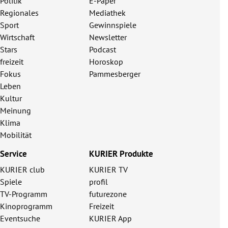
Politik
E-Paper
Regionales
Mediathek
Sport
Gewinnspiele
Wirtschaft
Newsletter
Stars
Podcast
freizeit
Horoskop
Fokus
Pammesberger
Leben
Kultur
Meinung
Klima
Mobilität
Service
KURIER Produkte
KURIER club
KURIER TV
Spiele
profil
TV-Programm
futurezone
Kinoprogramm
Freizeit
Eventsuche
KURIER App