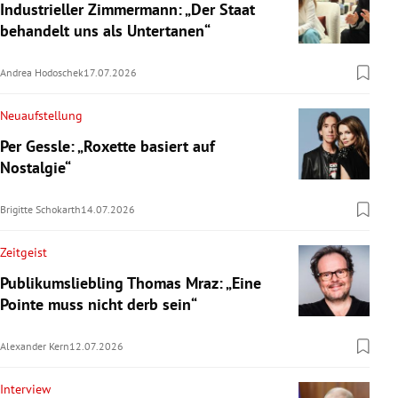
Industrieller Zimmermann: „Der Staat
behandelt uns als Untertanen“
Andrea Hodoschek
17.07.2026
Neuaufstellung
Per Gessle: „Roxette basiert auf
Nostalgie“
Brigitte Schokarth
14.07.2026
Zeitgeist
Publikumsliebling Thomas Mraz: „Eine
Pointe muss nicht derb sein“
Alexander Kern
12.07.2026
Interview