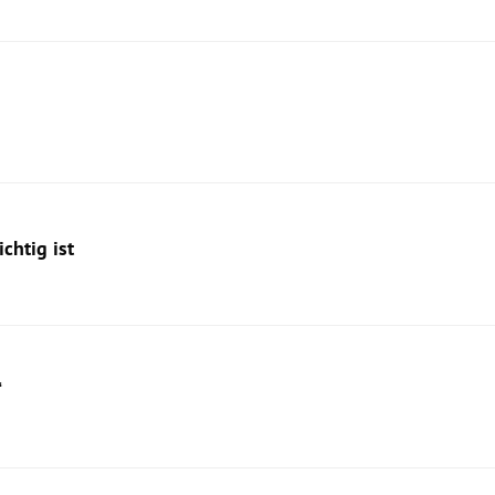
chtig ist
“