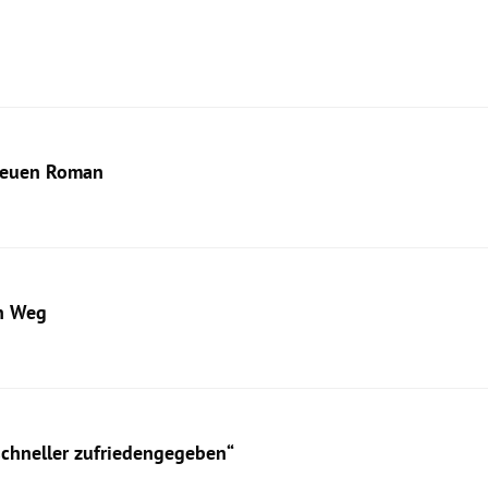
 neuen Roman
en Weg
schneller zufriedengegeben“