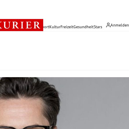
Anmelde
rreich
Politik
Wirtschaft
Sport
Kultur
Freizeit
Gesundheit
Stars