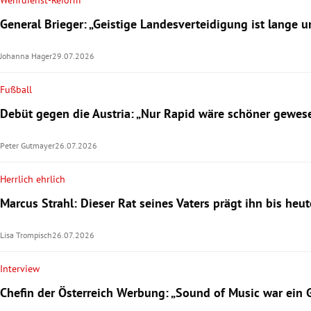
Wehrdienst-Reform
General Brieger: „Geistige Landesverteidigung ist lange 
Johanna Hager
29.07.2026
Fußball
Debüt gegen die Austria: „Nur Rapid wäre schöner gewes
Peter Gutmayer
26.07.2026
Herrlich ehrlich
Marcus Strahl: Dieser Rat seines Vaters prägt ihn bis heut
Lisa Trompisch
26.07.2026
Interview
Chefin der Österreich Werbung: „Sound of Music war ein 