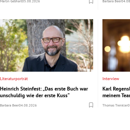
Martin Gebhart
05.08.2026
Barbara Beer
04.0
Literaturporträt
Interview
Heinrich Steinfest: „Das erste Buch war
Karl Regens
unschuldig wie der erste Kuss“
meinem Team
Barbara Beer
04.08.2026
Thomas Trenkler
0