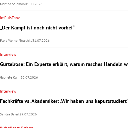
Martina Salomon
01.08.2026
ImPulsTanz
„Der Kampf ist noch nicht vorbei“
Flora Werner-Tutschku
31.07.2026
Interview
Gürtelrose: Ein Experte erklärt, warum rasches Handeln wi
Gabriele Kuhn
30.07.2026
Interview
Fachkräfte vs. Akademiker: „Wir haben uns kaputtstudiert
Sandra Baierl
29.07.2026