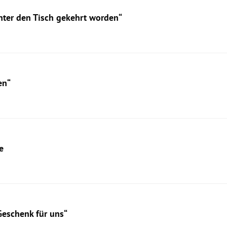
unter den Tisch gekehrt worden“
en“
e
Geschenk für uns“