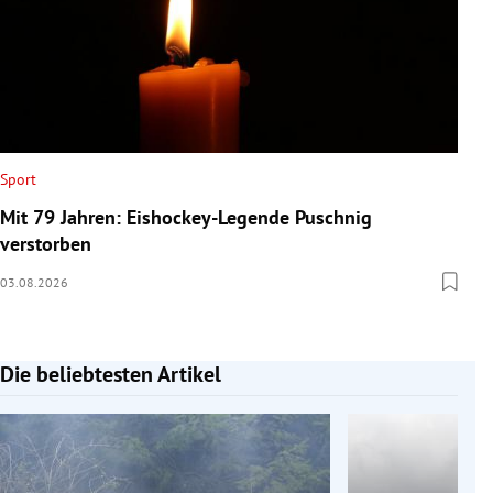
Sport
Mit 79 Jahren: Eishockey-Legende Puschnig
verstorben
03.08.2026
Die beliebtesten Artikel
Slide 1 von 7