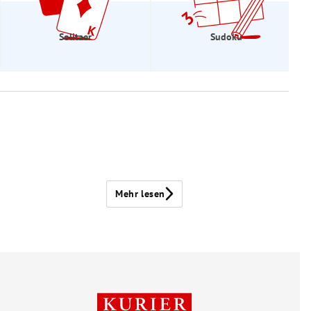
Solitaer
Sudoku
Mehr lesen