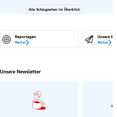
Alle Schlagzeilen im Überblick
Reportagen
Unsere Ne
Weiter
Weiter
Unsere Newsletter
Slide 1 von 9