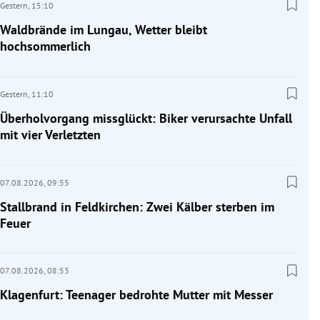
Gestern,
15:10
Waldbrände im Lungau, Wetter bleibt
hochsommerlich
Gestern,
11:10
Überholvorgang missglückt: Biker verursachte Unfall
mit vier Verletzten
07.08.2026,
09:55
Stallbrand in Feldkirchen: Zwei Kälber sterben im
Feuer
07.08.2026,
08:53
Klagenfurt: Teenager bedrohte Mutter mit Messer