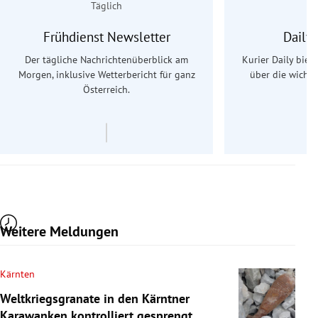
Täglich
Frühdienst Newsletter
Daily
Der tägliche Nachrichtenüberblick am
Kurier Daily biet
Morgen, inklusive Wetterbericht für ganz
über die wichti
Österreich.
Weitere Meldungen
Kärnten
Weltkriegsgranate in den Kärntner
Karawanken kontrolliert gesprengt