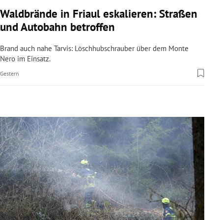
rreich Untermenü
Waldbrände in Friaul eskalieren: Straßen
und Autobahn betroffen
rt Untermenü
Brand auch nahe Tarvis: Löschhubschrauber über dem Monte
schaft Untermenü
Nero im Einsatz.
Gestern
s Untermenü
zeit Untermenü
undheit Untermenü
tur Untermenü
nung Untermenü
lität Untermenü