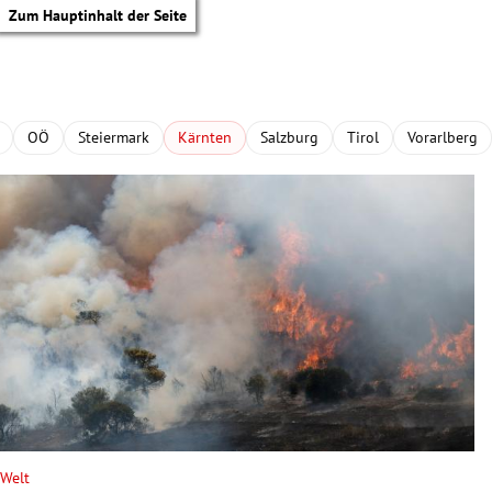
Zum Hauptinhalt der Seite
OÖ
Steiermark
Kärnten
Salzburg
Tirol
Vorarlberg
tik Untermenü
Welt