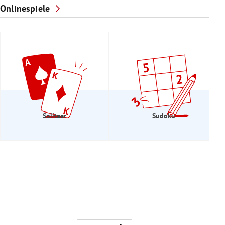
Onlinespiele
Solitaer
Sudoku