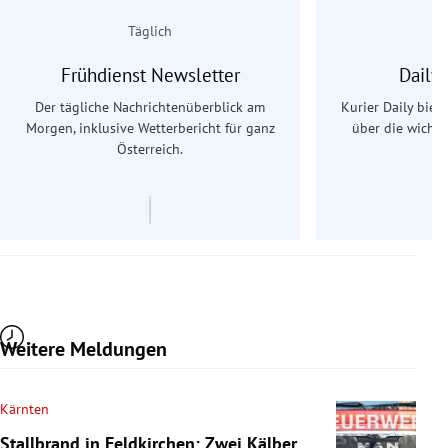
Täglich
Frühdienst Newsletter
Daily
Der tägliche Nachrichtenüberblick am
Kurier Daily biet
Morgen, inklusive Wetterbericht für ganz
über die wichti
Österreich.
Weitere Meldungen
Kärnten
Stallbrand in Feldkirchen: Zwei Kälber