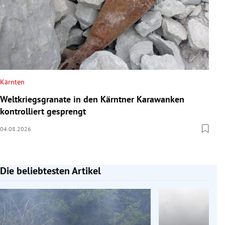
Kärnten
Weltkriegsgranate in den Kärntner Karawanken
kontrolliert gesprengt
04.08.2026
Die beliebtesten Artikel
Slide 1 von 7