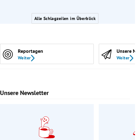
Alle Schlagzeilen im Überblick
Reportagen
Unsere Ne
Weiter
Weiter
Unsere Newsletter
Slide 1 von 9