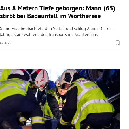
rreich Untermenü
Aus 8 Metern Tiefe geborgen: Mann (65)
stirbt bei Badeunfall im Wörthersee
rt Untermenü
Seine Frau beobachtete den Vorfall und schlug Alarm. Der 65-
schaft Untermenü
Jährige starb während des Transports ins Krankenhaus.
Gestern
s Untermenü
zeit Untermenü
undheit Untermenü
tur Untermenü
nung Untermenü
lität Untermenü