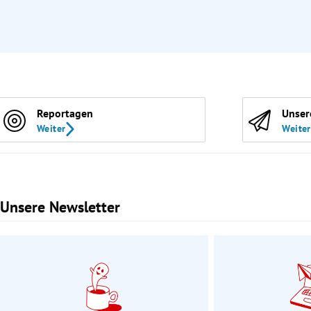
Reportagen
Unser
Weiter
Weiter
Unsere Newsletter
Slide 1 von 3