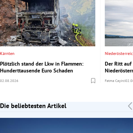
Kärnten
Niederösterrei
Plötzlich stand der Lkw in Flammen:
Der Ritt au
Hunderttausende Euro Schaden
Niederöster
02.08.2026
Fatma Cayirci
02.0
Die beliebtesten Artikel
Slide 1 von 7