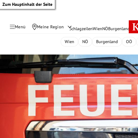
Zum Hauptinhalt der Seite
Menü
Meine Region
Schlagzeilen
Wien
NÖ
Burgenland
Öste
Wien
NÖ
Burgenland
OÖ
tik Untermenü
rreich Untermenü