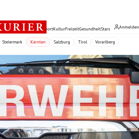
Anmelde
rreich
Politik
Wirtschaft
Sport
Kultur
Freizeit
Gesundheit
Stars
Steiermark
Kärnten
Salzburg
Tirol
Vorarlberg