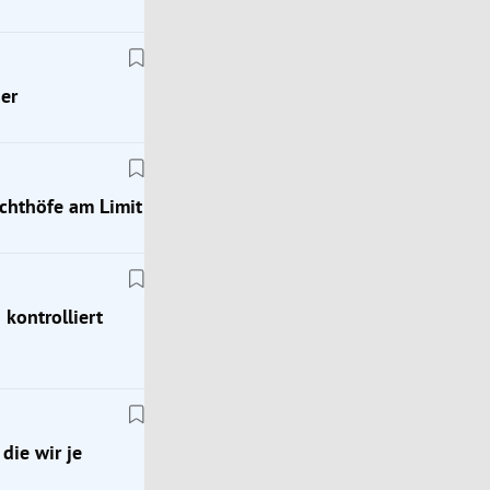
er
chthöfe am Limit
kontrolliert
Sport
wir
Mit 79 Jahren: Eishockey-Legende Puschnig vers
die wir je