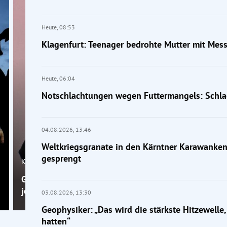
Heute,
08:53
Klagenfurt: Teenager bedrohte Mutter mit Mess
Heute,
06:04
Notschlachtungen wegen Futtermangels: Schla
04.08.2026,
13:46
Weltkriegsgranate in den Kärntner Karawanken 
gesprengt
Klimakrise
Geophysiker: „Das wird die stärkste Hitzewelle, die 
je hatten“
03.08.2026,
13:30
Geophysiker: „Das wird die stärkste Hitzewelle, 
hatten“