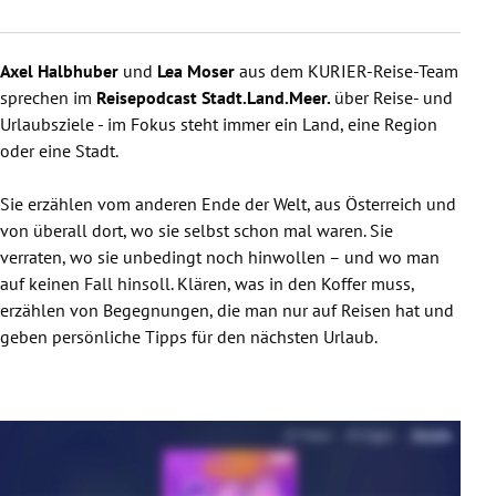
rreich Untermenü
Axel Halbhuber
und
Lea Moser
aus dem KURIER-Reise-Team
rt Untermenü
sprechen im
Reisepodcast Stadt.Land.Meer.
über Reise- und
Urlaubsziele - im Fokus steht immer ein Land, eine Region
schaft Untermenü
oder eine Stadt.
s Untermenü
Sie erzählen vom anderen Ende der Welt, aus Österreich und
von überall dort, wo sie selbst schon mal waren. Sie
zeit Untermenü
verraten, wo sie unbedingt noch hinwollen – und wo man
auf keinen Fall hinsoll. Klären, was in den Koffer muss,
undheit Untermenü
erzählen von Begegnungen, die man nur auf Reisen hat und
geben persönliche Tipps für den nächsten Urlaub.
tur Untermenü
nung Untermenü
lität Untermenü