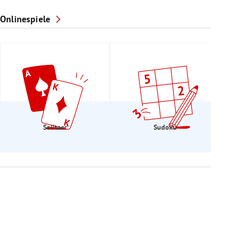
Onlinespiele
Solitaer
Sudoku