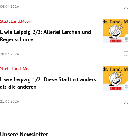
04.04.2026
Stadt.Land.Meer.
L wie Leipzig 2/2: Allerlei Lerchen und
Regenschirme
28.03.2026
Stadt. Land. Meer.
L wie Leipzig 1/2: Diese Stadt ist anders
als die anderen
21.03.2026
Unsere Newsletter
Slide 1 von 9