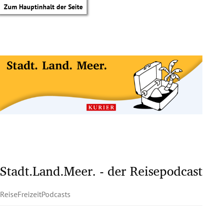
Zum Hauptinhalt der Seite
Stadt.Land.Meer. - der Reisepodcast
Reise
Freizeit
Podcasts
tik Untermenü