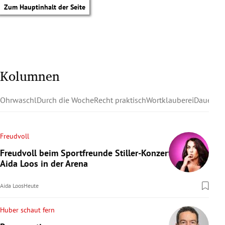
Zum Hauptinhalt der Seite
Kolumnen
Ohrwaschl
Durch die Woche
Recht praktisch
Wortklauberei
Dauerzu
Freudvoll
Freudvoll beim Sportfreunde Stiller-Konzert:
Aida Loos in der Arena
Aida Loos
Heute
Huber schaut fern
tik Untermenü