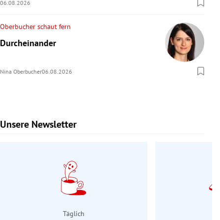
06.08.2026
Oberbucher schaut fern
Durcheinander
Nina Oberbucher
06.08.2026
Unsere Newsletter
Slide 1 von 9
Täglich