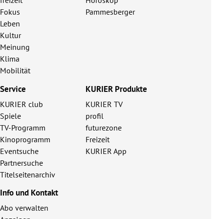
freizeit
Horoskop
Fokus
Pammesberger
Leben
Kultur
Meinung
Klima
Mobilität
Service
KURIER Produkte
KURIER club
KURIER TV
Spiele
profil
TV-Programm
futurezone
Kinoprogramm
Freizeit
Eventsuche
KURIER App
Partnersuche
Titelseitenarchiv
Info und Kontakt
Abo verwalten