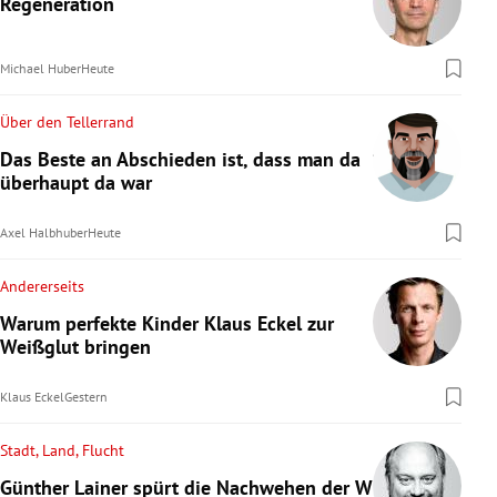
Regeneration
rreich Untermenü
Michael Huber
Heute
rt Untermenü
Über den Tellerrand
schaft Untermenü
Das Beste an Abschieden ist, dass man da
überhaupt da war
s Untermenü
Axel Halbhuber
Heute
zeit Untermenü
Andererseits
undheit Untermenü
Warum perfekte Kinder Klaus Eckel zur
tur Untermenü
Weißglut bringen
nung Untermenü
Klaus Eckel
Gestern
lität Untermenü
Stadt, Land, Flucht
Günther Lainer spürt die Nachwehen der WM