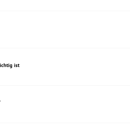
chtig ist
“