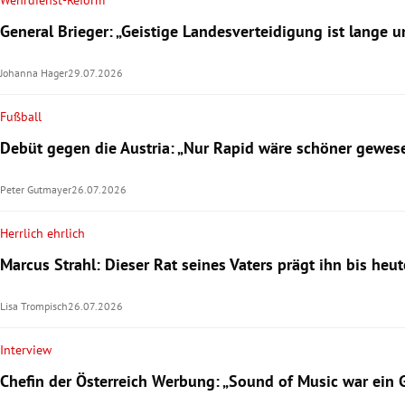
Wehrdienst-Reform
General Brieger: „Geistige Landesverteidigung ist lange 
Johanna Hager
29.07.2026
Fußball
Debüt gegen die Austria: „Nur Rapid wäre schöner gewes
Peter Gutmayer
26.07.2026
Herrlich ehrlich
Marcus Strahl: Dieser Rat seines Vaters prägt ihn bis heut
Lisa Trompisch
26.07.2026
Interview
Chefin der Österreich Werbung: „Sound of Music war ein 