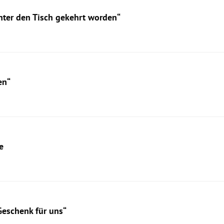
unter den Tisch gekehrt worden“
en“
e
Geschenk für uns“