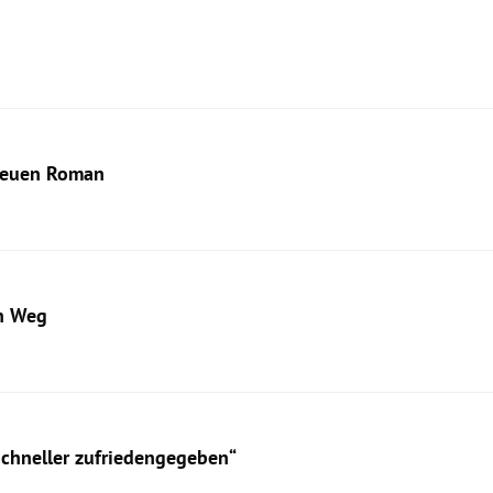
 neuen Roman
en Weg
schneller zufriedengegeben“