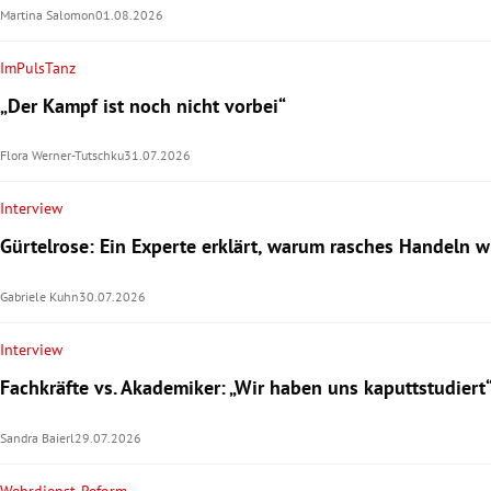
Martina Salomon
01.08.2026
ImPulsTanz
„Der Kampf ist noch nicht vorbei“
Flora Werner-Tutschku
31.07.2026
Interview
Gürtelrose: Ein Experte erklärt, warum rasches Handeln wi
Gabriele Kuhn
30.07.2026
Interview
Fachkräfte vs. Akademiker: „Wir haben uns kaputtstudiert
Sandra Baierl
29.07.2026