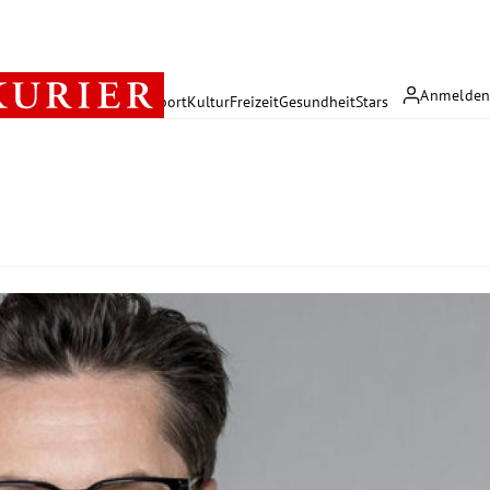
Anmelde
rreich
Politik
Wirtschaft
Sport
Kultur
Freizeit
Gesundheit
Stars