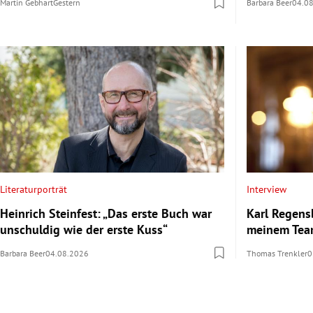
Martin Gebhart
Gestern
Barbara Beer
04.0
Literaturporträt
Interview
Heinrich Steinfest: „Das erste Buch war
Karl Regens
unschuldig wie der erste Kuss“
meinem Team
Barbara Beer
04.08.2026
Thomas Trenkler
0