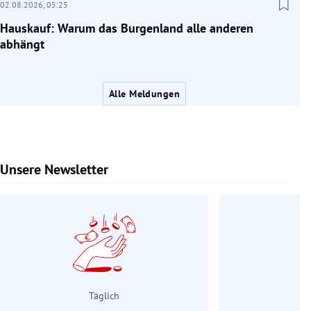
02.08.2026,
05:25
Hauskauf: Warum das Burgenland alle anderen
abhängt
Alle Meldungen
Unsere Newsletter
Slide 1 von 9
Täglich