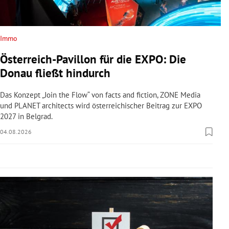
rreich Untermenü
rt Untermenü
Immo
Österreich-Pavillon für die EXPO: Die
schaft Untermenü
Donau fließt hindurch
s Untermenü
Das Konzept „Join the Flow“ von facts and fiction, ZONE Media
und PLANET architects wird österreichischer Beitrag zur EXPO
zeit Untermenü
2027 in Belgrad.
04.08.2026
undheit Untermenü
tur Untermenü
nung Untermenü
lität Untermenü