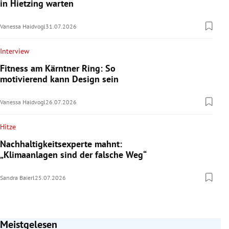
in Hietzing warten
Vanessa Haidvogl
31.07.2026
Interview
Fitness am Kärntner Ring: So
motivierend kann Design sein
Vanessa Haidvogl
26.07.2026
Hitze
Nachhaltigkeitsexperte mahnt:
„Klimaanlagen sind der falsche Weg“
Sandra Baierl
25.07.2026
Meistgelesen
Slide 1 von 7