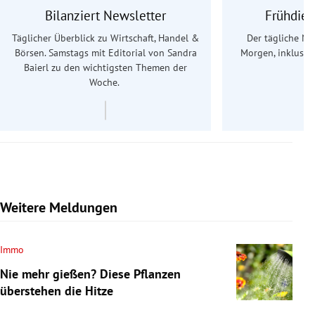
Bilanziert Newsletter
Frühdien
Täglicher Überblick zu Wirtschaft, Handel &
Der tägliche Na
Börsen. Samstags mit Editorial von Sandra
Morgen, inklusive
Baierl
zu den wichtigsten Themen der
Ös
Woche.
Weitere Meldungen
Immo
Nie mehr gießen? Diese Pflanzen
überstehen die Hitze