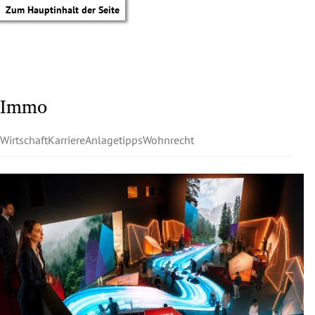
Zum Hauptinhalt der Seite
Immo
Wirtschaft
Karriere
Anlagetipps
Wohnrecht
tik Untermenü