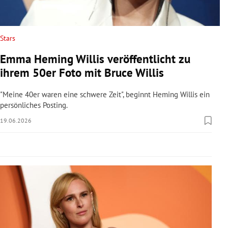
rreich Untermenü
rt Untermenü
Stars
Emma Heming Willis veröffentlicht zu
schaft Untermenü
ihrem 50er Foto mit Bruce Willis
s Untermenü
"Meine 40er waren eine schwere Zeit", beginnt Heming Willis ein
persönliches Posting.
zeit Untermenü
19.06.2026
undheit Untermenü
tur Untermenü
nung Untermenü
lität Untermenü