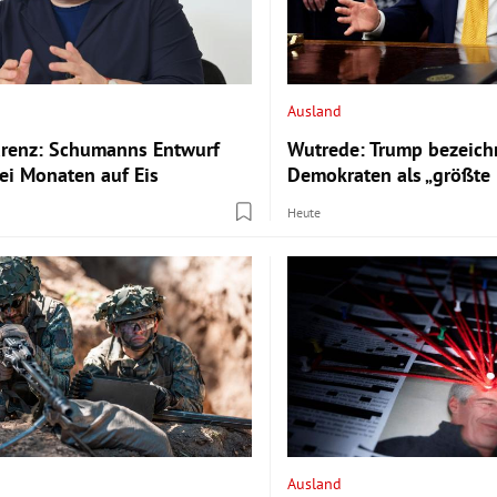
Ausland
arenz: Schumanns Entwurf
Wutrede: Trump bezeichn
wei Monaten auf Eis
Demokraten als „größte
Heute
Ausland