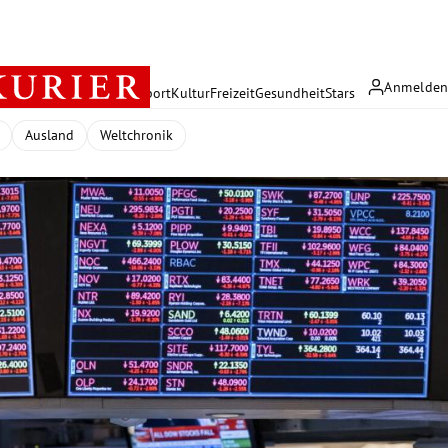
Anmelde
rreich
Politik
Wirtschaft
Sport
Kultur
Freizeit
Gesundheit
Stars
Ausland
Weltchronik