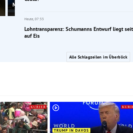
Mutter aller Krisen“
Heute,
07:33
Lohntransparenz: Schumanns Entwurf liegt sei
auf Eis
Alle Schlagzeilen im Überblick