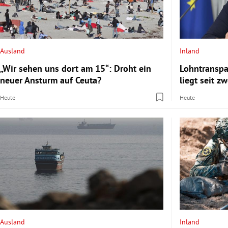
Ausland
Inland
„Wir sehen uns dort am 15“: Droht ein
Lohntransp
neuer Ansturm auf Ceuta?
liegt seit z
Heute
Heute
Ausland
Inland