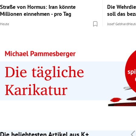
Straße von Hormus: Iran könnte
Die Wehrdie
Millionen einnehmen - pro Tag
soll das be
Heute
Josef Gebhard
Heut
Die beliebtesten Artikel aus K+
Slide 1 von 7