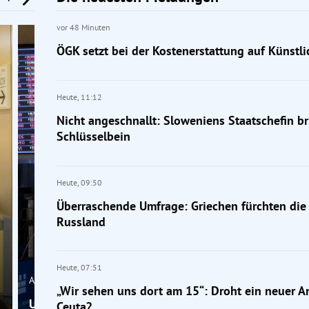
vor 48 Minuten
ÖGK setzt bei der Kostenerstattung auf Künstli
Heute,
11:12
Nicht angeschnallt: Sloweniens Staatschefin br
Schlüsselbein
Heute,
09:50
Überraschende Umfrage: Griechen fürchten die
Russland
Heute,
07:51
Ausland
„Wir sehen uns dort am 15“: Droht ein neuer A
US-Schulden machen nervös: „Dann haben wir die
Ceuta?