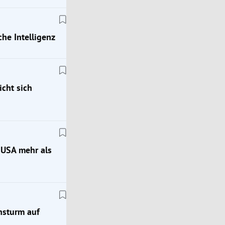
che Intelligenz
icht sich
 USA mehr als
Podcast-Interview
nsturm auf
Remus-Vorstand Zöchling: „Kammern kosten