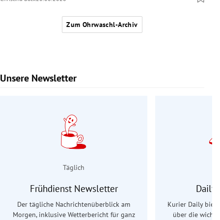
Zum Ohrwaschl-Archiv
Unsere Newsletter
Slide 1 von 9
Täglich
Frühdienst Newsletter
Daily
Der tägliche Nachrichtenüberblick am
Kurier Daily biet
Morgen, inklusive Wetterbericht für ganz
über die wichti