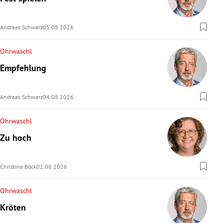
rreich Untermenü
Andreas Schwarz
05.08.2026
rt Untermenü
Ohrwaschl
schaft Untermenü
Empfehlung
s Untermenü
Andreas Schwarz
04.08.2026
zeit Untermenü
Ohrwaschl
undheit Untermenü
Zu hoch
tur Untermenü
Christina Böck
02.08.2026
nung Untermenü
Ohrwaschl
lität Untermenü
Kröten