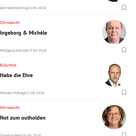
Gert Korentschnig
24.06.2026
Ohrwaschl
Ingeborg & Michèle
Wolfgang Kralicek
23.06.2026
Kolumne
Habe die Ehre
Michael Hufnagl
22.06.2026
Ohrwaschl
Not zum outholden
Christina Böck
20.06.2026