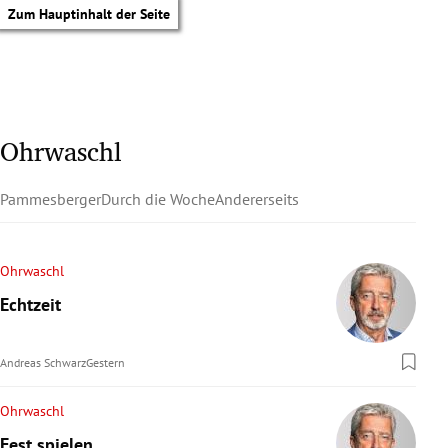
Zum Hauptinhalt der Seite
Ohrwaschl
Pammesberger
Durch die Woche
Andererseits
Ohrwaschl
Echtzeit
Andreas Schwarz
Gestern
Ohrwaschl
tik Untermenü
Fest spielen