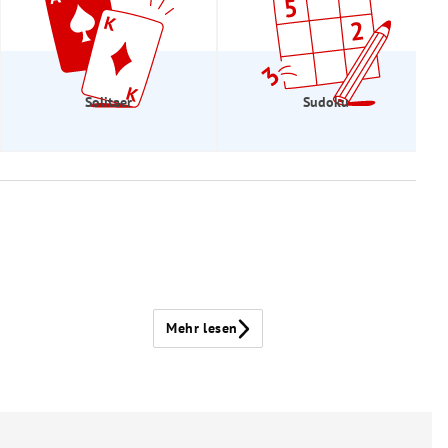
Solitaer
Sudoku
Mehr lesen