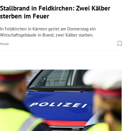
rreich Untermenü
Stallbrand in Feldkirchen: Zwei Kälber
sterben im Feuer
rt Untermenü
In Feldkirchen in Kärnten geriet am Donnerstag ein
schaft Untermenü
Wirtschaftsgebäude in Brand; zwei Kälber starben.
Heute
s Untermenü
zeit Untermenü
undheit Untermenü
tur Untermenü
nung Untermenü
lität Untermenü