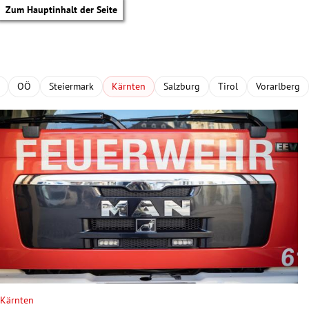
Zum Hauptinhalt der Seite
OÖ
Steiermark
Kärnten
Salzburg
Tirol
Vorarlberg
tik Untermenü
Kärnten