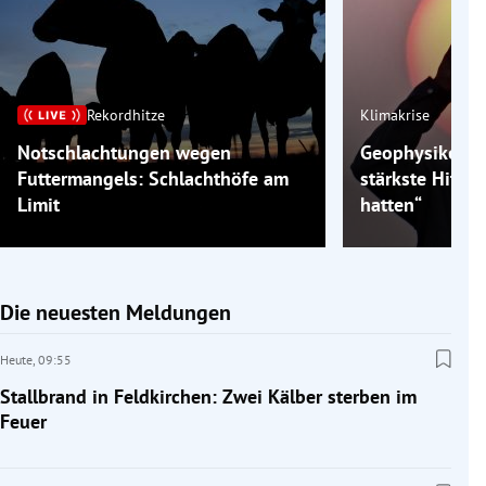
Rekordhitze
Klimakrise
Notschlachtungen wegen
Geophysiker: „
Futtermangels: Schlachthöfe am
stärkste Hitzew
Limit
hatten“
Die neuesten Meldungen
Heute,
09:55
Stallbrand in Feldkirchen: Zwei Kälber sterben im
Feuer