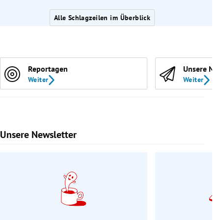
Alle Schlagzeilen im Überblick
Reportagen
Unsere Ne
Weiter
Weiter
Unsere Newsletter
Slide 1 von 9