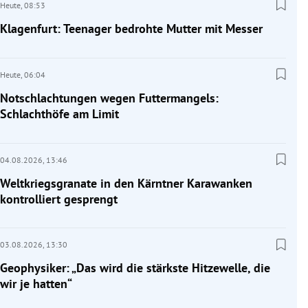
Heute,
08:53
Klagenfurt: Teenager bedrohte Mutter mit Messer
Heute,
06:04
Notschlachtungen wegen Futtermangels:
Schlachthöfe am Limit
04.08.2026,
13:46
Weltkriegsgranate in den Kärntner Karawanken
kontrolliert gesprengt
03.08.2026,
13:30
Geophysiker: „Das wird die stärkste Hitzewelle, die
wir je hatten“