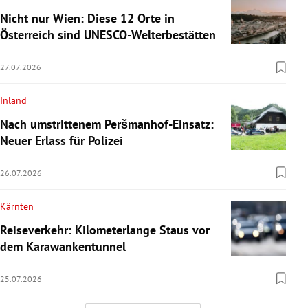
Nicht nur Wien: Diese 12 Orte in
Österreich sind UNESCO-Welterbestätten
27.07.2026
Inland
Nach umstrittenem Peršmanhof-Einsatz:
Neuer Erlass für Polizei
26.07.2026
Kärnten
Reiseverkehr: Kilometerlange Staus vor
dem Karawankentunnel
25.07.2026