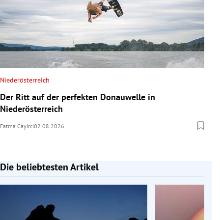
Niederösterreich
Der Ritt auf der perfekten Donauwelle in
Niederösterreich
Fatma Cayirci
02.08.2026
Die beliebtesten Artikel
Slide 1 von 7