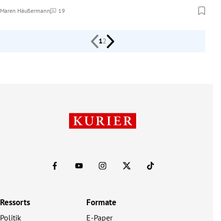
Maren Häußermann
19
Kommentare
1
2
Ressorts
Formate
Politik
E-Paper