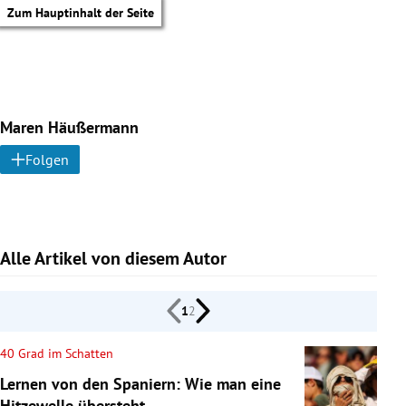
Zum Hauptinhalt der Seite
Maren Häußermann
Folgen
Alle Artikel von diesem Autor
1
2
40 Grad im Schatten
tik Untermenü
Lernen von den Spaniern: Wie man eine
Hitzewelle übersteht