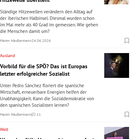
rreich Untermenü
Ständige Hitzewellen verändern den Alltag auf
der iberischen Halbinsel. Diesmal wurden schon
rt Untermenü
im Mai mehr als 40 Grad im gemessen. Wie gehen
die Menschen damit um?
schaft Untermenü
Maren Häußermann
24.06.2026
s Untermenü
Ausland
Vorbild für die SPÖ? Das ist Europas
zeit Untermenü
letzter erfolgreicher Sozialist
undheit Untermenü
Unter Pedro Sánchez floriert die spanische
Wirtschaft, erneuerbare Energien helfen der
tur Untermenü
Unabhängigkeit. Kann die Sozialdemokratie von
den spanischen Sozialisten lernen?
nung Untermenü
Maren Häußermann
11
Kommentare
lität Untermenü
Welt