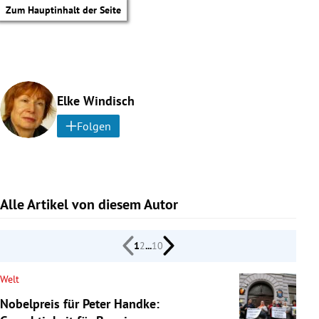
Zum Hauptinhalt der Seite
Elke Windisch
Folgen
Alle Artikel von diesem Autor
1
2
...
10
Welt
tik Untermenü
Nobelpreis für Peter Handke: