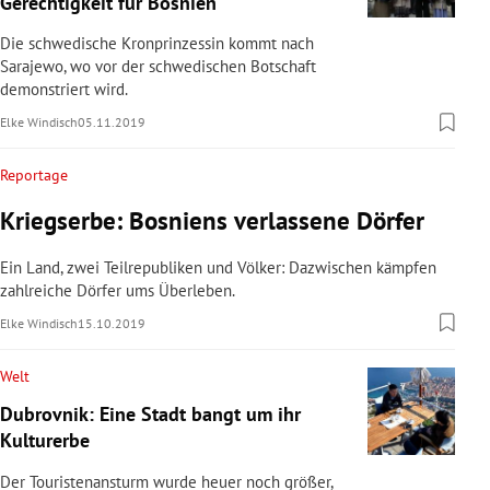
Gerechtigkeit für Bosnien
rreich Untermenü
Die schwedische Kronprinzessin kommt nach
Sarajewo, wo vor der schwedischen Botschaft
rt Untermenü
demonstriert wird.
Elke Windisch
05.11.2019
schaft Untermenü
Reportage
s Untermenü
Kriegserbe: Bosniens verlassene Dörfer
zeit Untermenü
Ein Land, zwei Teilrepubliken und Völker: Dazwischen kämpfen
undheit Untermenü
zahlreiche Dörfer ums Überleben.
Elke Windisch
15.10.2019
tur Untermenü
Welt
nung Untermenü
Dubrovnik: Eine Stadt bangt um ihr
Kulturerbe
lität Untermenü
Der Touristenansturm wurde heuer noch größer,