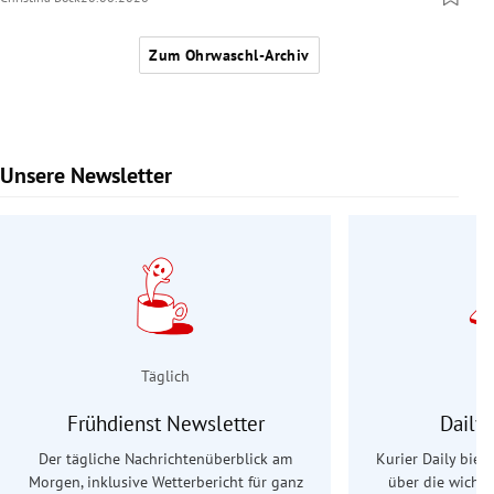
Zum Ohrwaschl-Archiv
Unsere Newsletter
Slide 1 von 9
Täglich
Frühdienst Newsletter
Daily
Der tägliche Nachrichtenüberblick am
Kurier Daily biet
Morgen, inklusive Wetterbericht für ganz
über die wichti