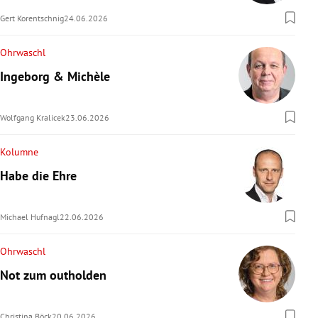
Gert Korentschnig
24.06.2026
Ohrwaschl
Ingeborg & Michèle
Wolfgang Kralicek
23.06.2026
Kolumne
Habe die Ehre
Michael Hufnagl
22.06.2026
Ohrwaschl
Not zum outholden
Christina Böck
20.06.2026