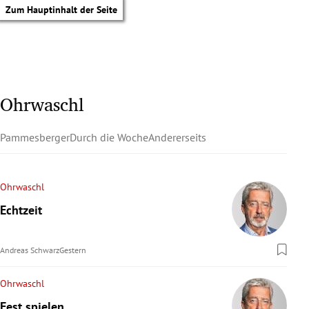
Zum Hauptinhalt der Seite
Ohrwaschl
Pammesberger
Durch die Woche
Andererseits
Ohrwaschl
Echtzeit
Andreas Schwarz
Gestern
Ohrwaschl
tik Untermenü
Fest spielen