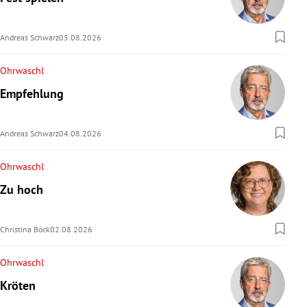
rreich Untermenü
Andreas Schwarz
05.08.2026
rt Untermenü
Ohrwaschl
schaft Untermenü
Empfehlung
s Untermenü
Andreas Schwarz
04.08.2026
zeit Untermenü
Ohrwaschl
undheit Untermenü
Zu hoch
tur Untermenü
Christina Böck
02.08.2026
nung Untermenü
Ohrwaschl
lität Untermenü
Kröten