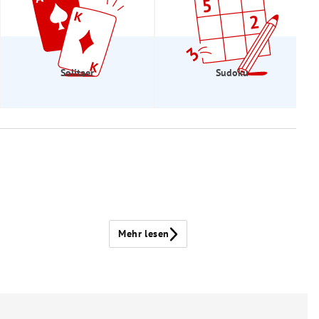
Solitaer
Sudoku
Mehr lesen