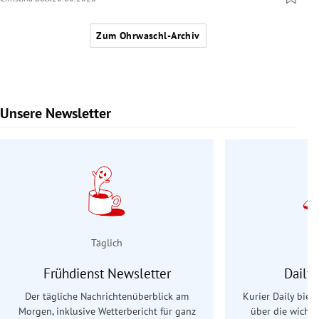
Zum Ohrwaschl-Archiv
Unsere Newsletter
Slide 1 von 9
Täglich
Frühdienst Newsletter
Daily
Der tägliche Nachrichtenüberblick am
Kurier Daily biet
Morgen, inklusive Wetterbericht für ganz
über die wichti