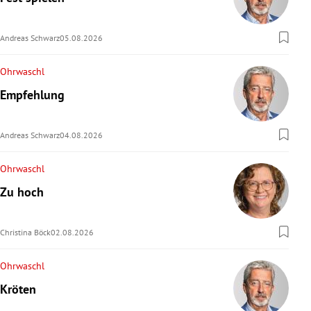
rreich Untermenü
Andreas Schwarz
05.08.2026
rt Untermenü
Ohrwaschl
schaft Untermenü
Empfehlung
s Untermenü
Andreas Schwarz
04.08.2026
zeit Untermenü
Ohrwaschl
undheit Untermenü
Zu hoch
tur Untermenü
Christina Böck
02.08.2026
nung Untermenü
Ohrwaschl
lität Untermenü
Kröten