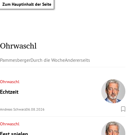
Zum Hauptinhalt der Seite
Ohrwaschl
Pammesberger
Durch die Woche
Andererseits
Ohrwaschl
Echtzeit
Andreas Schwarz
06.08.2026
Ohrwaschl
tik Untermenü
Fest spielen