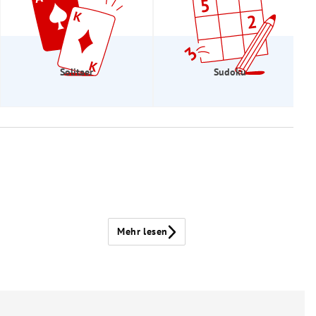
Solitaer
Sudoku
Mehr lesen