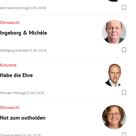
Gert Korentschnig
24.06.2026
Ohrwaschl
Ingeborg & Michèle
Wolfgang Kralicek
23.06.2026
Kolumne
Habe die Ehre
Michael Hufnagl
22.06.2026
Ohrwaschl
Not zum outholden
Christina Böck
20.06.2026