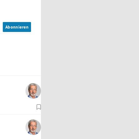
n
Abonnieren