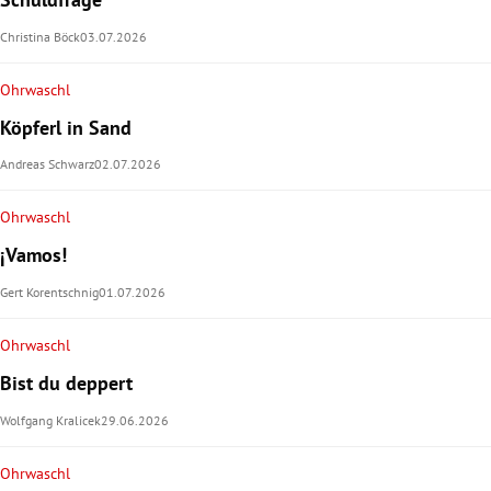
Christina Böck
03.07.2026
Ohrwaschl
Köpferl in Sand
Andreas Schwarz
02.07.2026
Ohrwaschl
¡Vamos!
Gert Korentschnig
01.07.2026
Ohrwaschl
Bist du deppert
Wolfgang Kralicek
29.06.2026
Ohrwaschl