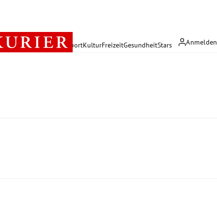
Anmelde
rreich
Politik
Wirtschaft
Sport
Kultur
Freizeit
Gesundheit
Stars