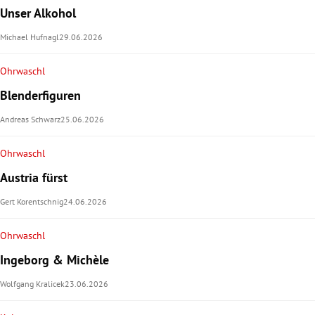
Unser Alkohol
Michael Hufnagl
29.06.2026
Ohrwaschl
Blenderfiguren
Andreas Schwarz
25.06.2026
Ohrwaschl
Austria fürst
Gert Korentschnig
24.06.2026
Ohrwaschl
Ingeborg & Michèle
Wolfgang Kralicek
23.06.2026