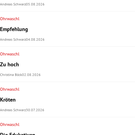
Andreas Schwarz
05.08.2026
rt Untermenü
Ohrwaschl
schaft Untermenü
Empfehlung
Andreas Schwarz
04.08.2026
s Untermenü
Ohrwaschl
zeit Untermenü
Zu hoch
undheit Untermenü
Christina Böck
02.08.2026
tur Untermenü
Ohrwaschl
Kröten
nung Untermenü
Andreas Schwarz
30.07.2026
lität Untermenü
Ohrwaschl
Die Edukativen