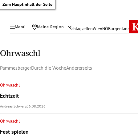
Zum Hauptinhalt der Seite
Menü
Meine Region
Schlagzeilen
Wien
NÖ
Burgenland
Öste
Ohrwaschl
Pammesberger
Durch die Woche
Andererseits
Ohrwaschl
Echtzeit
Andreas Schwarz
06.08.2026
Ohrwaschl
tik Untermenü
Fest spielen
rreich Untermenü