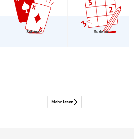
Solitaer
Sudoku
Mehr lesen