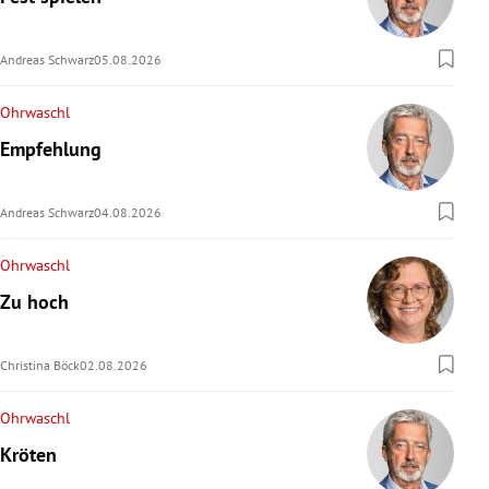
rreich Untermenü
Andreas Schwarz
05.08.2026
rt Untermenü
Ohrwaschl
schaft Untermenü
Empfehlung
s Untermenü
Andreas Schwarz
04.08.2026
zeit Untermenü
Ohrwaschl
undheit Untermenü
Zu hoch
tur Untermenü
Christina Böck
02.08.2026
nung Untermenü
Ohrwaschl
lität Untermenü
Kröten