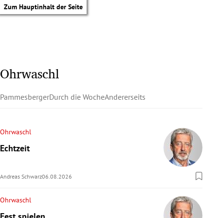
Zum Hauptinhalt der Seite
Ohrwaschl
Pammesberger
Durch die Woche
Andererseits
Ohrwaschl
Echtzeit
Andreas Schwarz
06.08.2026
Ohrwaschl
tik Untermenü
Fest spielen