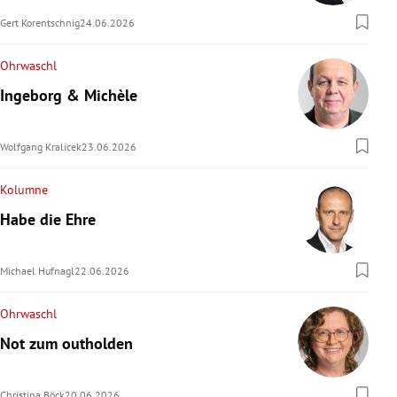
Gert Korentschnig
24.06.2026
Ohrwaschl
Ingeborg & Michèle
Wolfgang Kralicek
23.06.2026
Kolumne
Habe die Ehre
Michael Hufnagl
22.06.2026
Ohrwaschl
Not zum outholden
Christina Böck
20.06.2026