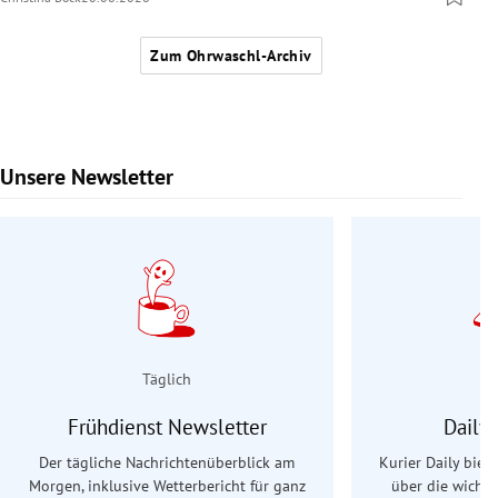
Zum Ohrwaschl-Archiv
Unsere Newsletter
Slide 1 von 9
Täglich
Frühdienst Newsletter
Daily
Der tägliche Nachrichtenüberblick am
Kurier Daily biet
Morgen, inklusive Wetterbericht für ganz
über die wichti