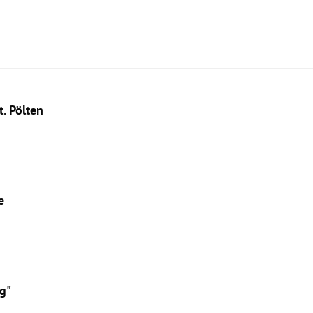
. Pölten
e
g"