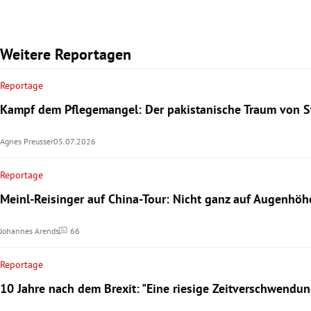
Weitere Reportagen
Reportage
Kampf dem Pflegemangel: Der pakistanische Traum von St
Agnes Preusser
05.07.2026
Reportage
Meinl-Reisinger auf China-Tour: Nicht ganz auf Augenhöh
Johannes Arends
66
Kommentare
Reportage
10 Jahre nach dem Brexit: "Eine riesige Zeitverschwendun