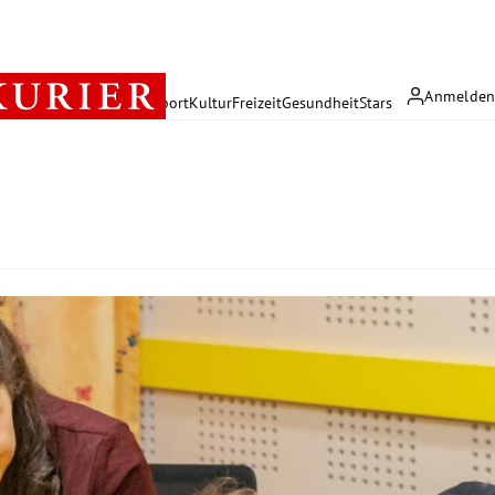
Anmelde
rreich
Politik
Wirtschaft
Sport
Kultur
Freizeit
Gesundheit
Stars