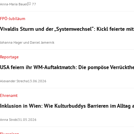
Anna-Maria Bauer
77
Kommentare
FPÖ-Jubiläum
Vivaldis Sturm und der „Systemwechsel“: Kickl feierte mi
Johanna Hager
und
Daniel Jamernik
Reportage
USA feiern ihr WM-Auftaktmatch: Die pompöse Verrückthe
Alexander Strecha
13.06.2026
Ehrenamt
Inklusion in Wien: Wie Kulturbuddys Barrieren im Alltag
Anna Strobl
31.05.2026