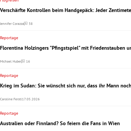
Flugreisen
Verschärfte Kontrollen beim Handgepäck: Jeder Zentimete
Jennifer Corazza
38
Kommentare
Reportage
Florentina Holzingers "Pfingstspiel" mit Friedenstauben 
Michael Huber
16
Kommentare
Reportage
Krieg im Sudan: Sie wünscht sich nur, dass ihr Mann noch
Caroline Ferstl
17.05.2026
Reportage
Australien oder Finnland? So feiern die Fans in Wien