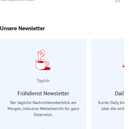
Unsere Newsletter
Slide 1 von 9
Täglich
Frühdienst Newsletter
Daily
Der tägliche Nachrichtenüberblick am
Kurier Daily biet
Morgen, inklusive Wetterbericht für ganz
über die wichti
Österreich.