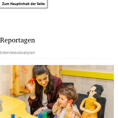
Zum Hauptinhalt der Seite
Reportagen
Interviews
Analysen
tik Untermenü