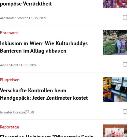
pompöse Verrücktheit
Alexander Strecha
13.06.2026
Ehrenamt
Inklusion in Wien: Wie Kulturbuddys
Barrieren im Alltag abbauen
Anna Strobl
31.05.2026
Flugreisen
Verschärfte Kontrollen beim
Handgepäck: Jeder Zentimeter kostet
Jennifer Corazza
38
Kommentare
Reportage