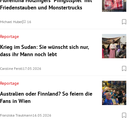
Florentina Holzingers "Pfingstspiel" mit
Friedenstauben und Monstertrucks
Michael Huber
16
Kommentare
Reportage
Krieg im Sudan: Sie wünscht sich nur,
dass ihr Mann noch lebt
Caroline Ferstl
17.05.2026
Reportage
Australien oder Finnland? So feiern die
Fans in Wien
Franziska Trautmann
16.05.2026