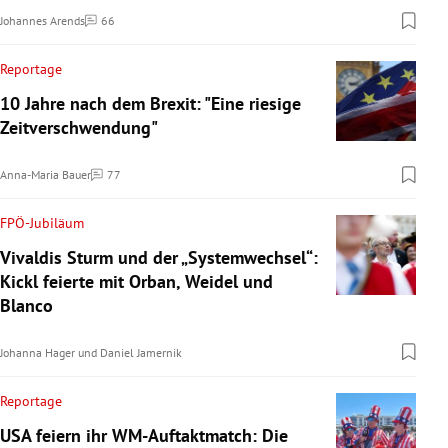
Johannes Arends
66
Kommentare
Reportage
10 Jahre nach dem Brexit: "Eine riesige
Zeitverschwendung"
Anna-Maria Bauer
77
Kommentare
FPÖ-Jubiläum
Vivaldis Sturm und der „Systemwechsel“:
Kickl feierte mit Orban, Weidel und
Blanco
Johanna Hager
und
Daniel Jamernik
Reportage
USA feiern ihr WM-Auftaktmatch: Die