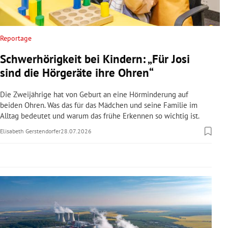
rreich Untermenü
rt Untermenü
Reportage
Schwerhörigkeit bei Kindern: „Für Josi
schaft Untermenü
sind die Hörgeräte ihre Ohren“
s Untermenü
Die Zweijährige hat von Geburt an eine Hörminderung auf
beiden Ohren. Was das für das Mädchen und seine Familie im
zeit Untermenü
Alltag bedeutet und warum das frühe Erkennen so wichtig ist.
Elisabeth Gerstendorfer
28.07.2026
undheit Untermenü
tur Untermenü
nung Untermenü
lität Untermenü