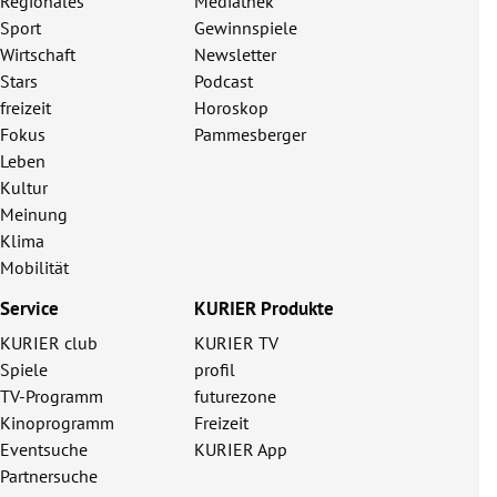
Regionales
Mediathek
Sport
Gewinnspiele
Wirtschaft
Newsletter
Stars
Podcast
freizeit
Horoskop
Fokus
Pammesberger
Leben
Kultur
Meinung
Klima
Mobilität
Service
KURIER Produkte
KURIER club
KURIER TV
Spiele
profil
TV-Programm
futurezone
Kinoprogramm
Freizeit
Eventsuche
KURIER App
Partnersuche