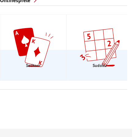
Onlinespiele
Solitaer
Sudoku