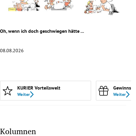
rreich Untermenü
rt Untermenü
Oh, wenn ich doch geschwiegen hätte ...
Die 
schaft Untermenü
s Untermenü
08.08.2026
07.0
zeit Untermenü
Slide 1 von 20
undheit Untermenü
KURIER Vorteilswelt
Gewinnspi
tur Untermenü
Weiter
Weiter
nung Untermenü
lität Untermenü
Kolumnen