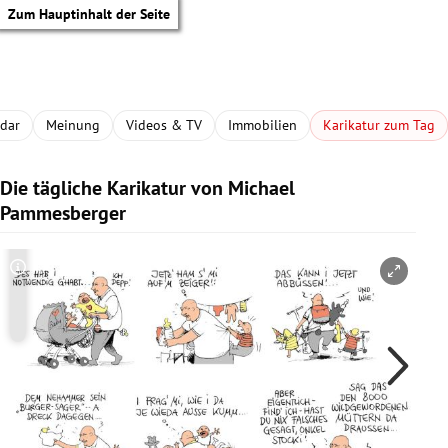
Zum Hauptinhalt der Seite
adar
Meinung
Videos & TV
Immobilien
Karikatur zum Tag
Die tägliche Karikatur von Michael
Pammesberger
Copyright-Hinweis öffnen/schließen
Co
tik Untermenü