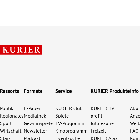
Ressorts
Formate
Service
KURIER Produkte
Info
Politik
E-Paper
KURIER club
KURIER TV
Abo 
Regionales
Mediathek
Spiele
profil
Anze
Sport
Gewinnspiele
TV-Programm
futurezone
Werb
Wirtschaft
Newsletter
Kinoprogramm
Freizeit
FAQ
Stars
Podcast
Eventsuche
KURIER App
Kont