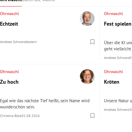
Ohrwaschl
Ohrwaschl
Echtzeit
Fest spielen
Andreas Schwarz
Gestern
Über die KI un
geht vielleicht
Andreas Schwarz
0
Ohrwaschl
Ohrwaschl
Zu hoch
Kröten
Egal wie das nächste Tief heißt, sein Name wird
Unsere Natur 
wunderschön sein.
Andreas Schwarz
3
Christina Böck
02.08.2026