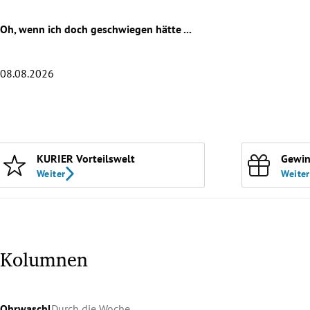
Oh, wenn ich doch geschwiegen hätte ...
08.08.2026
Slide 1 von 20
KURIER Vorteilswelt
Gewin
Weiter
Weiter
Kolumnen
Ohrwaschl
Durch die Woche