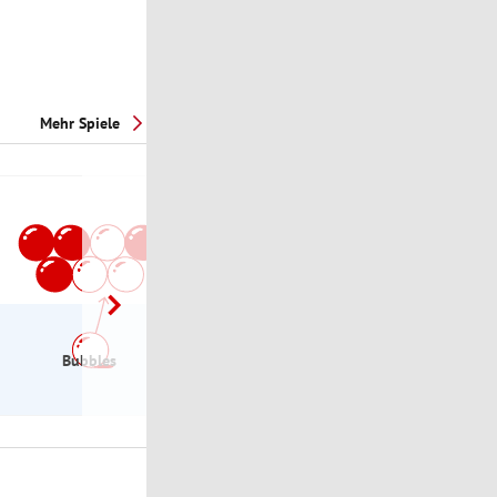
Mehr Spiele
Bubbles
eXchange