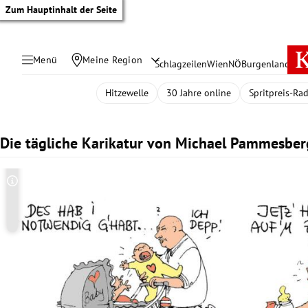
Zum Hauptinhalt der Seite
Menü
Meine Region
Schlagzeilen
Wien
NÖ
Burgenland
Öste
Hitzewelle
30 Jahre online
Spritpreis-Ra
Die tägliche Karikatur von Michael Pammesber
Copyright-Hinweis öffnen/schließen
tik Untermenü
rreich Untermenü