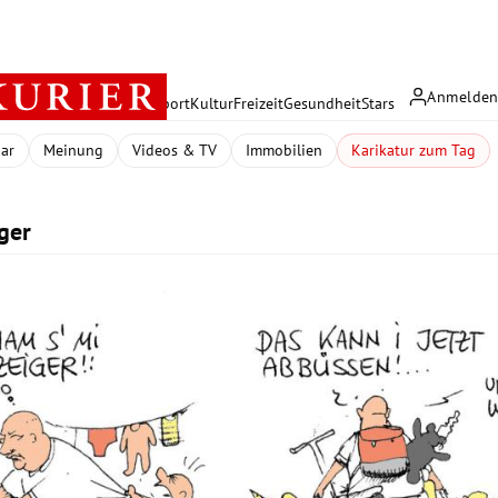
Anmelde
rreich
Politik
Wirtschaft
Sport
Kultur
Freizeit
Gesundheit
Stars
dar
Meinung
Videos & TV
Immobilien
Karikatur zum Tag
ger