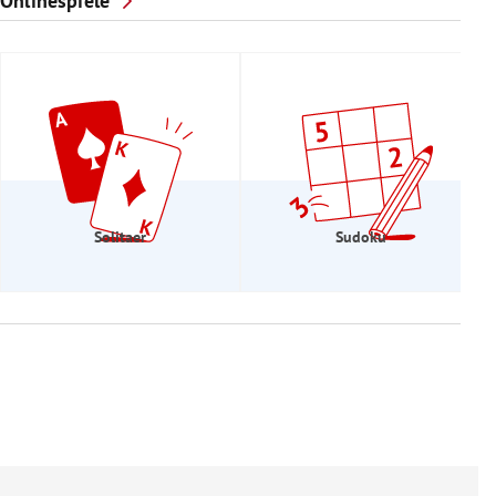
Onlinespiele
Solitaer
Sudoku