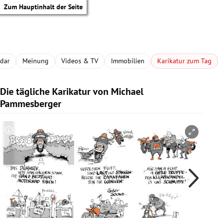
Zum Hauptinhalt der Seite
adar
Meinung
Videos & TV
Immobilien
Karikatur zum Tag
Die tägliche Karikatur von Michael
Pammesberger
Copyright-Hinweis öffnen/schließen
Co
tik Untermenü