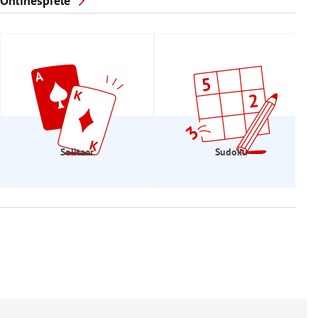
Onlinespiele
Solitaer
Sudoku