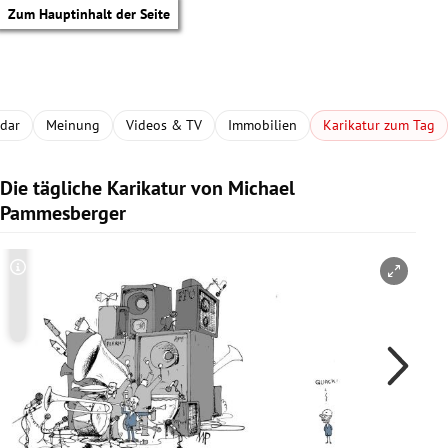
Zum Hauptinhalt der Seite
adar
Meinung
Videos & TV
Immobilien
Karikatur zum Tag
Die tägliche Karikatur von Michael
Pammesberger
Copyright-Hinweis öffnen/schließen
Co
tik Untermenü