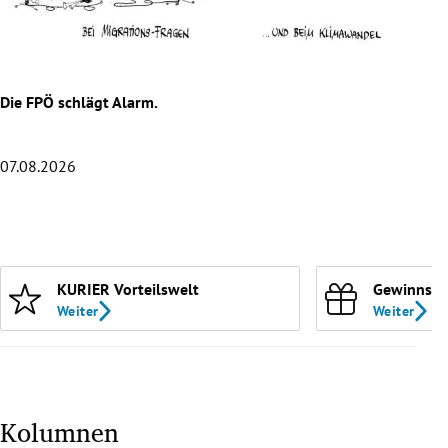
rreich Untermenü
rt Untermenü
Die FPÖ schlägt Alarm.
Hitz
schaft Untermenü
s Untermenü
07.08.2026
06.0
zeit Untermenü
Slide 1 von 20
undheit Untermenü
KURIER Vorteilswelt
Gewinnspi
tur Untermenü
Weiter
Weiter
nung Untermenü
lität Untermenü
Kolumnen