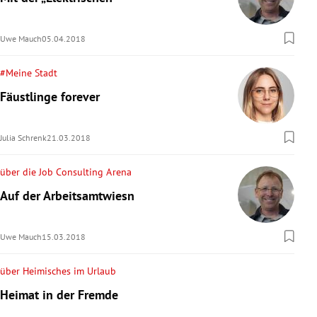
rreich Untermenü
Uwe Mauch
05.04.2018
rt Untermenü
#Meine Stadt
schaft Untermenü
Fäustlinge forever
s Untermenü
Julia Schrenk
21.03.2018
zeit Untermenü
über die Job Consulting Arena
undheit Untermenü
Auf der Arbeitsamtwiesn
tur Untermenü
Uwe Mauch
15.03.2018
nung Untermenü
über Heimisches im Urlaub
lität Untermenü
Heimat in der Fremde