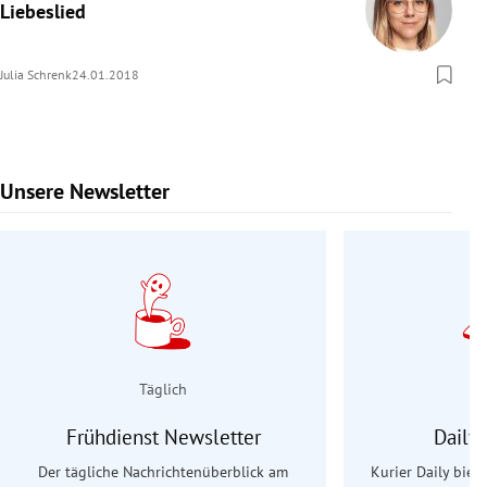
Liebeslied
Julia Schrenk
24.01.2018
Unsere Newsletter
Slide 1 von 9
Täglich
Frühdienst Newsletter
Daily
Der tägliche Nachrichtenüberblick am
Kurier Daily biet