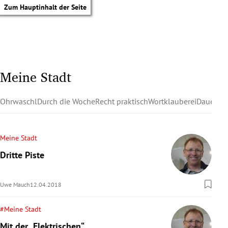
Zum Hauptinhalt der Seite
Meine Stadt
Ohrwaschl
Durch die Woche
Recht praktisch
Wortklauberei
Dauerzu
Meine Stadt
Dritte Piste
Uwe Mauch
12.04.2018
#Meine Stadt
tik Untermenü
Mit der „Elektrischen“