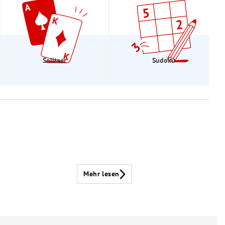
Solitaer
Sudoku
Mehr lesen