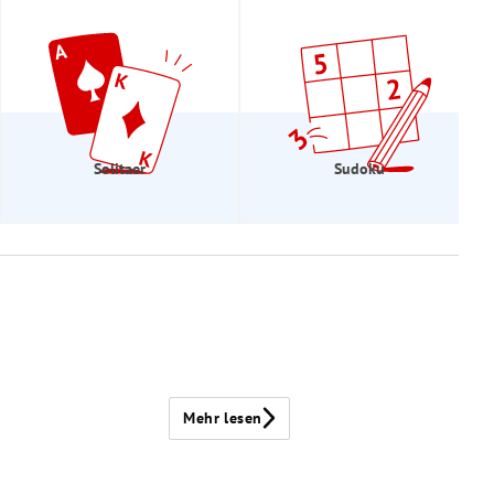
Solitaer
Sudoku
Mehr lesen