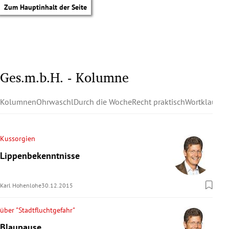
Zum Hauptinhalt der Seite
Ges.m.b.H. - Kolumne
Kolumnen
Ohrwaschl
Durch die Woche
Recht praktisch
Wortklauber
Kussorgien
Lippenbekenntnisse
Karl Hohenlohe
30.12.2015
über "Stadtfluchtgefahr"
tik Untermenü
Blaupause