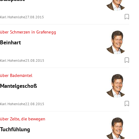
rreich Untermenü
Karl Hohenlohe
27.08.2015
rt Untermenü
über Schmerzen in Grafenegg
schaft Untermenü
Beinhart
s Untermenü
Karl Hohenlohe
25.08.2015
zeit Untermenü
über Bademäntel
undheit Untermenü
Mantelgeschoß
tur Untermenü
Karl Hohenlohe
22.08.2015
nung Untermenü
über Zelte, die bewegen
lität Untermenü
Tuchfühlung