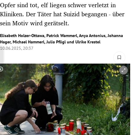
Opfer sind tot, elf liegen schwer verletzt in
rreich Untermenü
Kliniken. Der Täter hat Suizid begangen - über
rt Untermenü
sein Motiv wird gerätselt.
schaft Untermenü
Elisabeth Holzer-Ottawa
,
Patrick Wammerl
,
Anya Antonius
,
Johanna
Hager
,
Michael Hammerl
,
Julia Pfligl
und
Ulrike Krestel
10.06.2025, 20:37
s Untermenü
zeit Untermenü
Copyright-Hinweis öffnen/schließen
undheit Untermenü
tur Untermenü
nung Untermenü
lität Untermenü