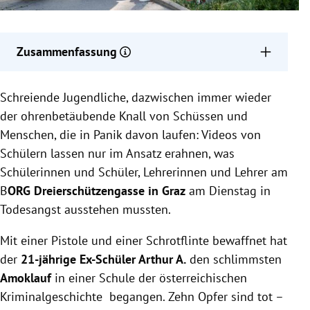
Zusammenfassung
Ein 21-jähriger Österreicher verübte am
Schreiende Jugendliche, dazwischen immer wieder
Dienstagvormittag einen Amoklauf an einer Grazer
Schule.
der ohrenbetäubende Knall von Schüssen und
Am Dienstagabend gab es
11 Tote
, darunter befand
Menschen, die in Panik davon laufen: Videos von
sich auch der Schütze. Mehrere Personen wurden
Schülern lassen nur im Ansatz erahnen, was
teils schwerverletzt.
Schülerinnen und Schüler, Lehrerinnen und Lehrer am
Eine dreitägige Staatstrauer wird verhängt. Um
B
ORG Dreierschützengasse in Graz
am Dienstag in
10.00 Uhr wird eine Trauerminute abgehalten.
Todesangst ausstehen mussten.
Mit einer Pistole und einer Schrotflinte bewaffnet hat
der
21-jährige Ex-Schüler Arthur A.
den schlimmsten
Amoklauf
in einer Schule der österreichischen
Kriminalgeschichte begangen. Zehn Opfer sind tot –