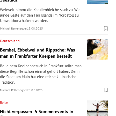
rreich Untermenü
Weltweit nimmt die Korallenbleiche stark zu. Wie
junge Gäste auf den Fari Islands im Nordatoll zu
rt Untermenü
Umweltbotschaftern werden.
Michael Rettenegger
13.08.2025
schaft Untermenü
Deutschland
s Untermenü
Bembel, Ebbelwei und Rippsche: Was
zeit Untermenü
man in Frankfurter Kneipen bestellt
Bei einem Kneipenbesuch in Frankfurt sollte man
undheit Untermenü
diese Begriffe schon einmal gehört haben. Denn
die Stadt am Main hat eine reiche kulinarische
tur Untermenü
Tradition.
Michael Rettenegger
23.07.2025
nung Untermenü
Reise
lität Untermenü
Nicht verpassen: 5 Sommerevents in