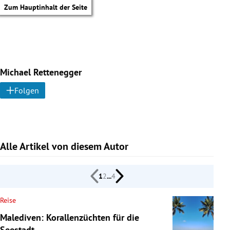
Zum Hauptinhalt der Seite
Michael Rettenegger
Folgen
Alle Artikel von diesem Autor
1
2
...
4
Reise
tik Untermenü
Malediven: Korallenzüchten für die
Seestadt