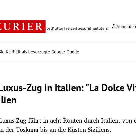
Anmelde
rreich
Politik
Wirtschaft
Sport
Kultur
Freizeit
Gesundheit
Stars
ie KURIER als bevorzugte Google-Quelle
uxus-Zug in Italien: "La Dolce Vi
ilien
Luxus-Zug fährt in acht Routen durch Italien, von 
 der Toskana bis an die Küsten Siziliens.