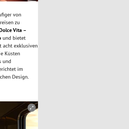
figer von
reisen zu
Dolce Vita –
no
und bietet
t acht exklusiven
ie Küsten
s und
erichtet im
schen Design.