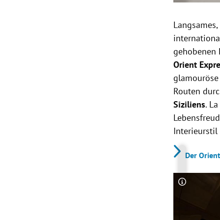
Langsames, 
internation
gehobenen L
Orient Expr
glamouröse 
Routen durc
Siziliens
. L
Lebensfreude
Interieursti
Der Orien
Copyright-