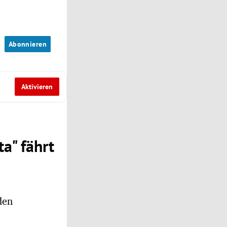
n
Abonnieren
Aktivieren
ta" fährt
den