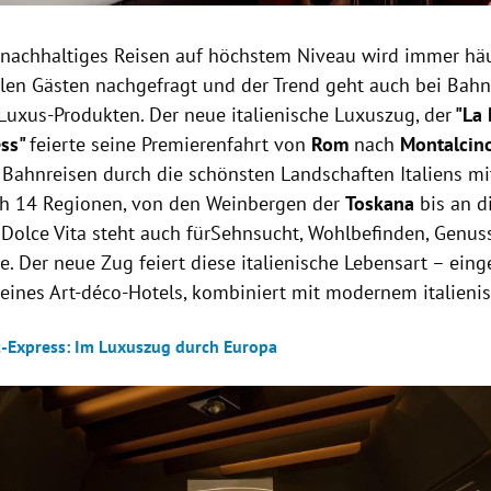
nachhaltiges Reisen auf höchstem Niveau wird immer häu
alen Gästen nachgefragt und der Trend geht auch bei Bahn
uxus-Produkten. Der neue italienische Luxuszug, der
"La 
ess"
feierte seine Premierenfahrt von
Rom
nach
Montalci
Bahnreisen durch die schönsten Landschaften Italiens mi
h 14 Regionen, von den Weinbergen der
Toskana
bis an d
a Dolce Vita steht auch fürSehnsucht, Wohlbefinden, Genus
. Der neue Zug feiert diese italienische Lebensart – eing
l eines Art-déco-Hotels, kombiniert mit modernem italieni
t-Express: Im Luxuszug durch Europa
Hinweis öffnen/schließen