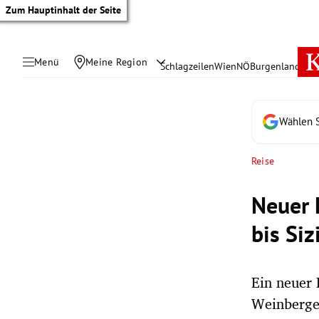
Zum Hauptinhalt der Seite
Menü
Meine Region
Schlagzeilen
Wien
NÖ
Burgenland
Öste
Wählen S
Reise
Neuer L
bis Siz
Ein neuer 
tik Untermenü
Weinbergen
rreich Untermenü