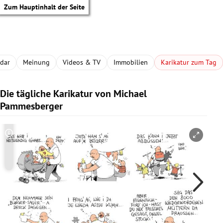
Zum Hauptinhalt der Seite
adar
Meinung
Videos & TV
Immobilien
Karikatur zum Tag
Die tägliche Karikatur von Michael
Pammesberger
Copyright-Hinweis öffnen/schließen
Co
tik Untermenü