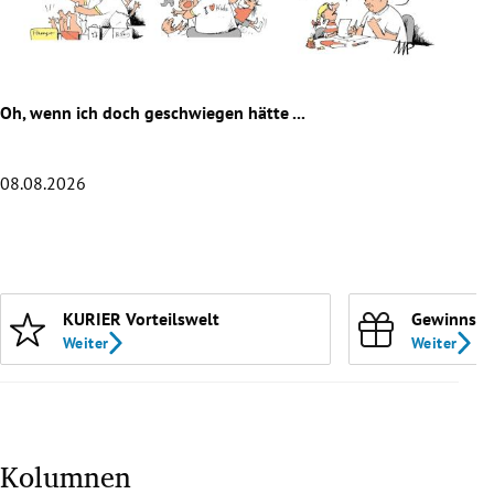
rreich Untermenü
rt Untermenü
Oh, wenn ich doch geschwiegen hätte ...
Die 
schaft Untermenü
s Untermenü
08.08.2026
07.0
zeit Untermenü
Slide 1 von 20
undheit Untermenü
KURIER Vorteilswelt
Gewinnspi
tur Untermenü
Weiter
Weiter
nung Untermenü
lität Untermenü
Kolumnen