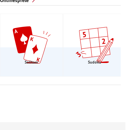
Onlinespiele
Solitaer
Sudoku