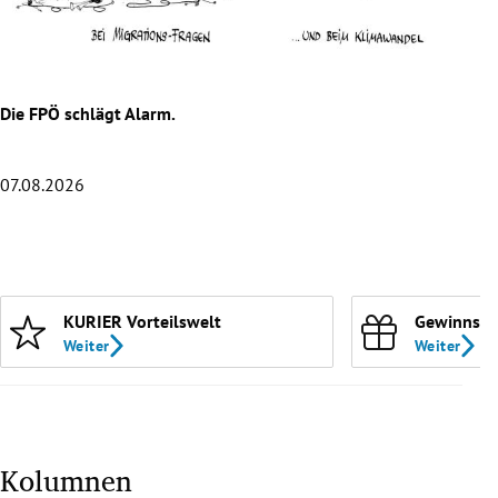
rreich Untermenü
rt Untermenü
Die FPÖ schlägt Alarm.
Hitz
schaft Untermenü
s Untermenü
07.08.2026
06.0
zeit Untermenü
Slide 1 von 20
undheit Untermenü
KURIER Vorteilswelt
Gewinnspi
tur Untermenü
Weiter
Weiter
nung Untermenü
lität Untermenü
Kolumnen