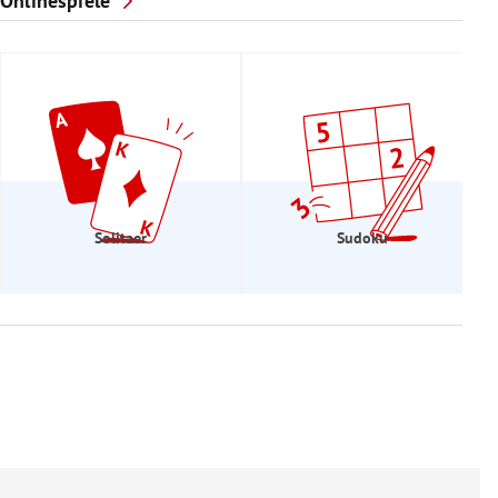
Onlinespiele
Solitaer
Sudoku