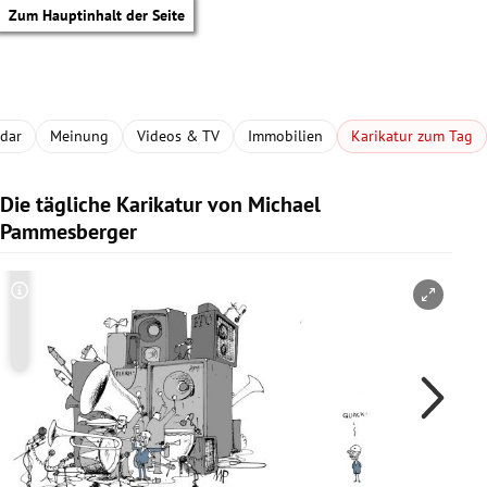
Zum Hauptinhalt der Seite
adar
Meinung
Videos & TV
Immobilien
Karikatur zum Tag
Die tägliche Karikatur von Michael
Pammesberger
Copyright-Hinweis öffnen/schließen
Co
tik Untermenü