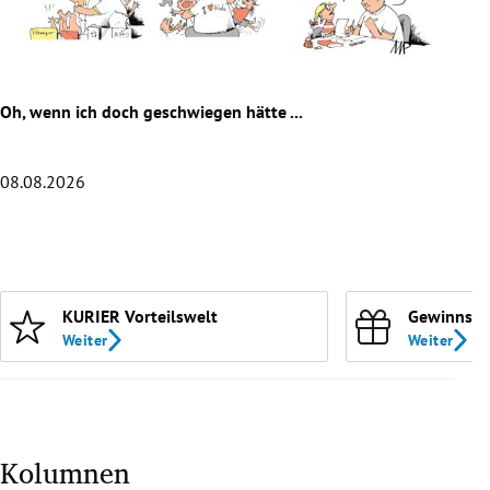
rreich Untermenü
rt Untermenü
Oh, wenn ich doch geschwiegen hätte ...
Die 
schaft Untermenü
s Untermenü
08.08.2026
07.0
zeit Untermenü
Slide 1 von 20
undheit Untermenü
KURIER Vorteilswelt
Gewinnspi
tur Untermenü
Weiter
Weiter
nung Untermenü
lität Untermenü
Kolumnen