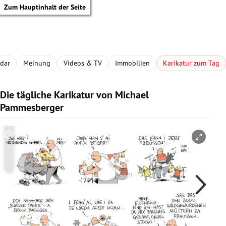
Zum Hauptinhalt der Seite
adar
Meinung
Videos & TV
Immobilien
Karikatur zum Tag
Die tägliche Karikatur von Michael
Pammesberger
Copyright-Hinweis öffnen/schließen
Co
tik Untermenü