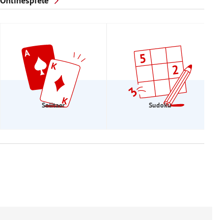
Onlinespiele
Solitaer
Sudoku