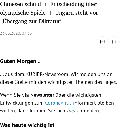
Chinesen schuld + Entscheidung über
rreich Untermenü
olympische Spiele + Ungarn steht vor
„Übergang zur Diktatur“
rt Untermenü
23.03.2020, 07:33
schaft Untermenü
s Untermenü
Guten Morgen...
zeit Untermenü
... aus dem KURIER-Newsroom. Wir melden uns an
undheit Untermenü
dieser Stelle mit den wichtigsten Themen des Tages.
tur Untermenü
Wenn Sie via
Newsletter
über die wichtigsten
Entwicklungen zum
Coronavirus
informiert bleiben
nung Untermenü
wollen, dann können Sie sich
hier
anmelden
.
lität Untermenü
Was heute wichtig ist