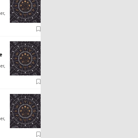
er,
e
er,
er,