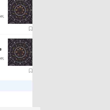
er,
e
er,