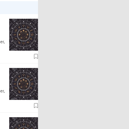
er,
er,