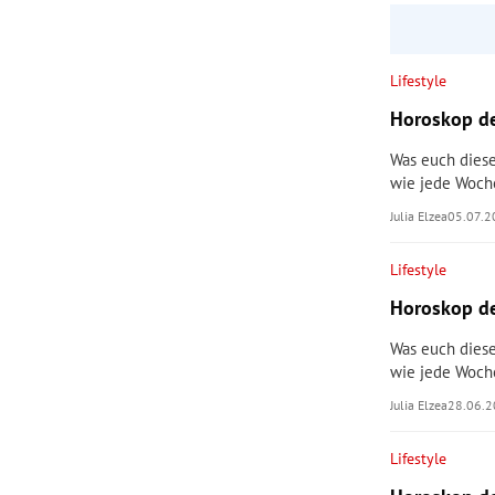
rt Untermenü
Lifestyle
schaft Untermenü
Horoskop de
s Untermenü
Was euch diese
wie jede Woch
zeit Untermenü
Julia Elzea
05.07.
undheit Untermenü
Lifestyle
Horoskop de
tur Untermenü
Was euch diese
nung Untermenü
wie jede Woch
Julia Elzea
28.06.
lität Untermenü
Lifestyle