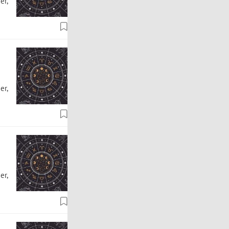
er,
er,
er,