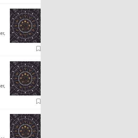
er,
er,