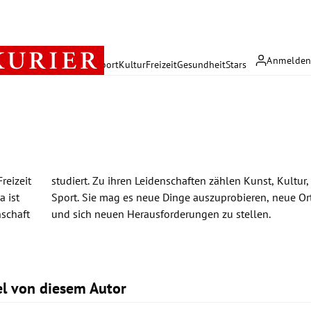
Anmelde
rreich
Politik
Wirtschaft
Sport
Kultur
Freizeit
Gesundheit
Stars
reizeit
sen und
a ist
cken
schaft
und sich neuen Herausforderungen zu stellen.
kel von diesem Autor