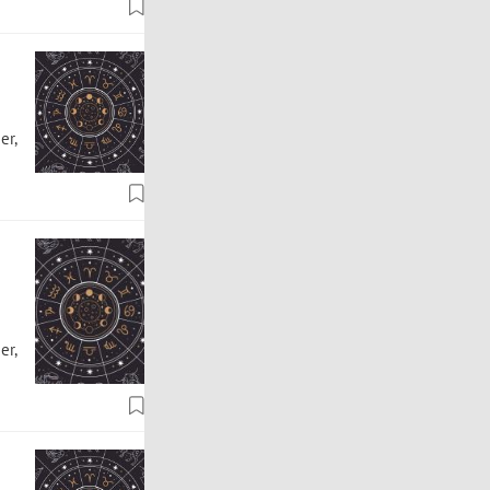
er,
er,