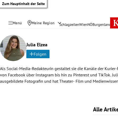
Zum Hauptinhalt der Seite
Menü
Meine Region
Schlagzeilen
Wien
NÖ
Burgenland
Öste
Julia Elzea
Folgen
Als Social-Media-Redakteurin gestaltet sie die Kanäle der Kurier-F
studiert. Zu ihren Leidenschaften zählen Kunst, Kultur, Musik, Rei
von Facebook über Instagram bis hin zu Pinterest und TikTok. Juli
Sport. Sie mag es neue Dinge auszuprobieren, neue Orte zu entde
ausgebildete Fotografin und hat Theater- Film und Medienwissen
tik Untermenü
Alle Arti
rreich Untermenü