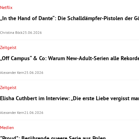
Netflix
„In the Hand of Dante“: Die Schalldämpfer-Pistolen der 
Christina Böck
25.06.2026
Zeitgeist
„Off Campus“ & Co: Warum New-Adult-Serien alle Rekord
Alexander Kern
25.06.2026
Zeitgeist
Elisha Cuthbert im Interview: „Die erste Liebe vergisst ma
Alexander Kern
21.06.2026
Medien
"Proud": Berührende queere Serie aus Polen