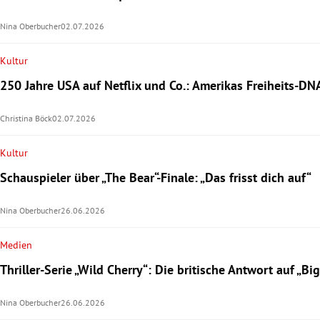
Nina Oberbucher
02.07.2026
Kultur
250 Jahre USA auf Netflix und Co.: Amerikas Freiheits-DN
Christina Böck
02.07.2026
Kultur
Schauspieler über „The Bear“-Finale: „Das frisst dich auf“
Nina Oberbucher
26.06.2026
Medien
Thriller-Serie „Wild Cherry“: Die britische Antwort auf „Big 
Nina Oberbucher
26.06.2026