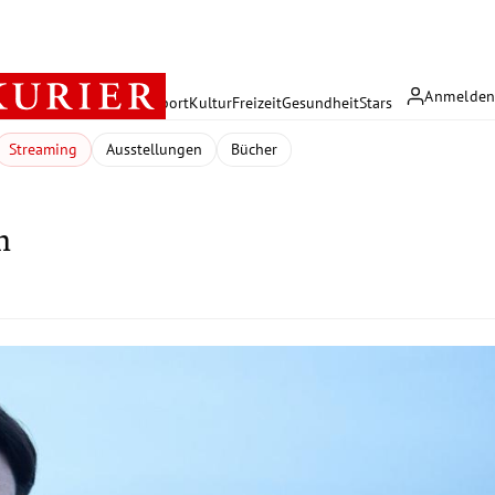
Anmelde
rreich
Politik
Wirtschaft
Sport
Kultur
Freizeit
Gesundheit
Stars
Streaming
Ausstellungen
Bücher
n