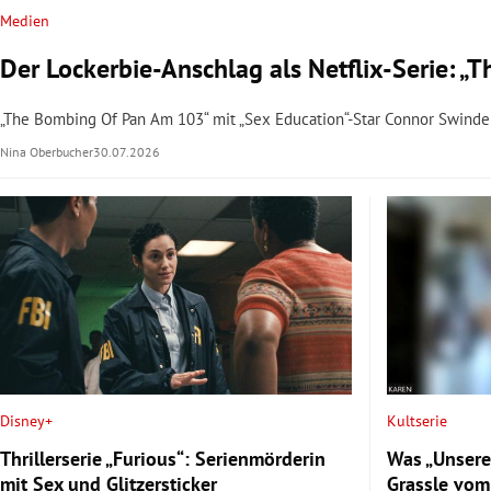
Medien
Der Lockerbie-Anschlag als Netflix-Serie: 
„The Bombing Of Pan Am 103“ mit „Sex Education“-Star Connor Swindel
Nina Oberbucher
30.07.2026
Disney+
Kultserie
Thrillerserie „Furious“: Serienmörderin
Was „Unsere
mit Sex und Glitzersticker
Grassle vom