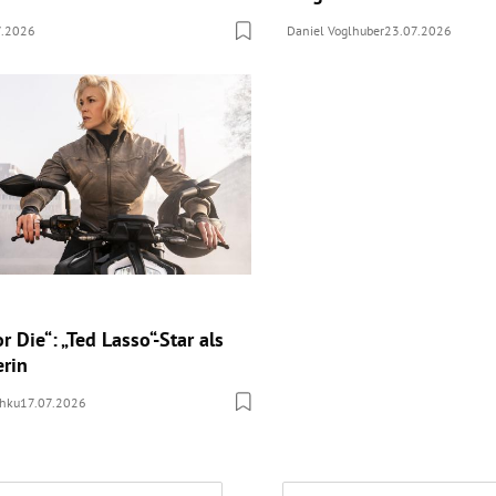
7.2026
Daniel Voglhuber
23.07.2026
r Die“: „Ted Lasso“-Star als
erin
chku
17.07.2026