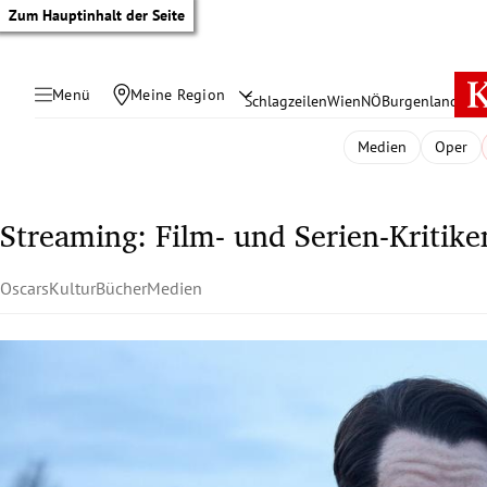
Zum Hauptinhalt der Seite
Menü
Meine Region
Schlagzeilen
Wien
NÖ
Burgenland
Öste
Medien
Oper
Streaming: Film- und Serien-Kritike
Oscars
Kultur
Bücher
Medien
tik Untermenü
rreich Untermenü