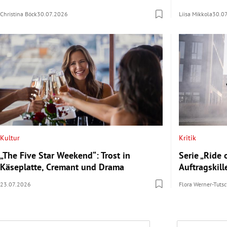
Christina Böck
30.07.2026
Liisa Mikkola
30.0
Kultur
Kritik
„The Five Star Weekend“: Trost in
Serie „Ride o
Käseplatte, Cremant und Drama
Auftragskill
23.07.2026
Flora Werner-Tuts