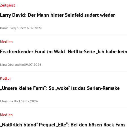
Zeitgeist
Larry David: Der Mann hinter Seinfeld sudert wieder
Daniel Voglhuber
16.07.2026
Medien
Erschreckender Fund im Wald: Netflix-Serie „Ich habe kei
Nina Oberbucher
09.07.2026
Kultur
„Unsere kleine Farm“: So „woke“ ist das Serien-Remake
Christina Böck
09.07.2026
Medien
„Natürlich blond“-Prequel „Elle“: Bei den bösen Rock-Fans