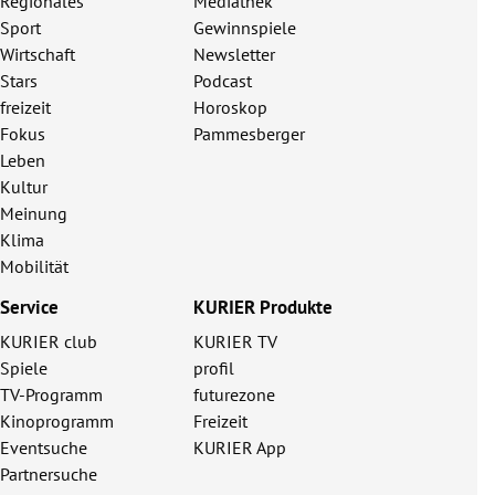
Regionales
Mediathek
Sport
Gewinnspiele
Wirtschaft
Newsletter
Stars
Podcast
freizeit
Horoskop
Fokus
Pammesberger
Leben
Kultur
Meinung
Klima
Mobilität
Service
KURIER Produkte
KURIER club
KURIER TV
Spiele
profil
TV-Programm
futurezone
Kinoprogramm
Freizeit
Eventsuche
KURIER App
Partnersuche