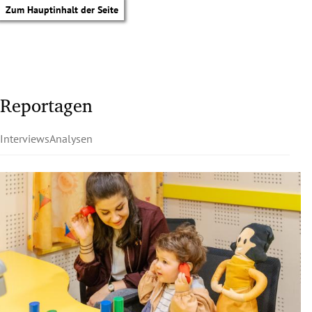
Zum Hauptinhalt der Seite
Reportagen
Interviews
Analysen
tik Untermenü