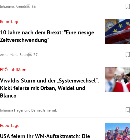
Johannes Arends
66
Kommentare
Reportage
10 Jahre nach dem Brexit: "Eine riesige
Zeitverschwendung"
Anna-Maria Bauer
77
Kommentare
FPÖ-Jubiläum
Vivaldis Sturm und der „Systemwechsel“:
Kickl feierte mit Orban, Weidel und
Blanco
Johanna Hager
und
Daniel Jamernik
Reportage
USA feiern ihr WM-Auftaktmatch: Die