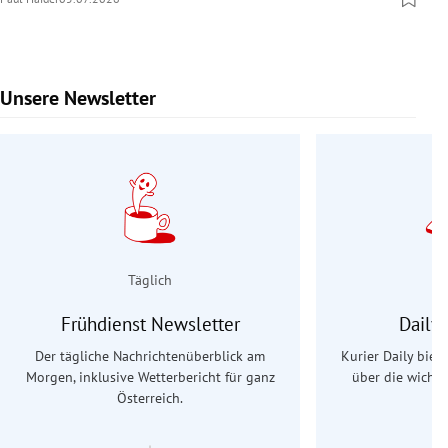
Unsere Newsletter
Slide 1 von 9
Täglich
Frühdienst Newsletter
Daily
Der tägliche Nachrichtenüberblick am
Kurier Daily biet
Morgen, inklusive Wetterbericht für ganz
über die wichti
Österreich.