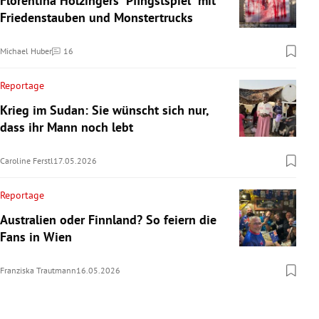
Florentina Holzingers "Pfingstspiel" mit
Friedenstauben und Monstertrucks
Michael Huber
16
Kommentare
Reportage
Krieg im Sudan: Sie wünscht sich nur,
dass ihr Mann noch lebt
Caroline Ferstl
17.05.2026
Reportage
Australien oder Finnland? So feiern die
Fans in Wien
Franziska Trautmann
16.05.2026