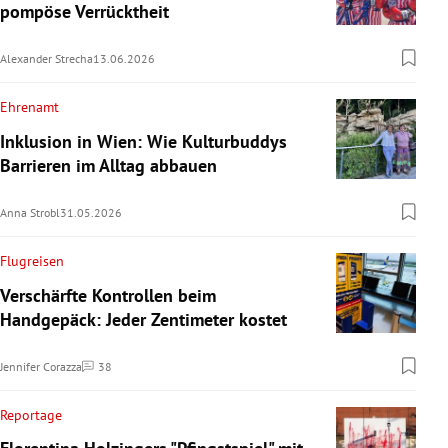
pompöse Verrücktheit
Alexander Strecha
13.06.2026
Ehrenamt
Inklusion in Wien: Wie Kulturbuddys
Barrieren im Alltag abbauen
Anna Strobl
31.05.2026
Flugreisen
Verschärfte Kontrollen beim
Handgepäck: Jeder Zentimeter kostet
Jennifer Corazza
38
Kommentare
Reportage