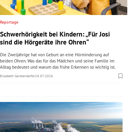
rreich Untermenü
rt Untermenü
Reportage
Schwerhörigkeit bei Kindern: „Für Josi
schaft Untermenü
sind die Hörgeräte ihre Ohren“
s Untermenü
Die Zweijährige hat von Geburt an eine Hörminderung auf
beiden Ohren. Was das für das Mädchen und seine Familie im
zeit Untermenü
Alltag bedeutet und warum das frühe Erkennen so wichtig ist.
Elisabeth Gerstendorfer
28.07.2026
undheit Untermenü
tur Untermenü
nung Untermenü
lität Untermenü