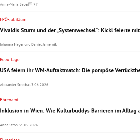
Anna-Maria Bauer
77
Kommentare
FPÖ-Jubiläum
Vivaldis Sturm und der „Systemwechsel“: Kickl feierte mi
Johanna Hager
und
Daniel Jamernik
Reportage
USA feiern ihr WM-Auftaktmatch: Die pompöse Verrückthe
Alexander Strecha
13.06.2026
Ehrenamt
Inklusion in Wien: Wie Kulturbuddys Barrieren im Alltag
Anna Strobl
31.05.2026