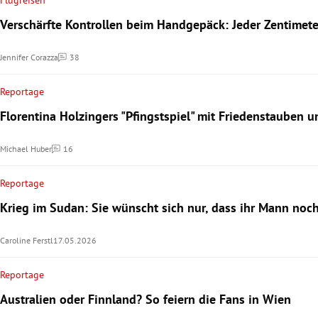
Flugreisen
Verschärfte Kontrollen beim Handgepäck: Jeder Zentimete
Jennifer Corazza
38
Kommentare
Reportage
Florentina Holzingers "Pfingstspiel" mit Friedenstauben 
Michael Huber
16
Kommentare
Reportage
Krieg im Sudan: Sie wünscht sich nur, dass ihr Mann noch
Caroline Ferstl
17.05.2026
Reportage
Australien oder Finnland? So feiern die Fans in Wien