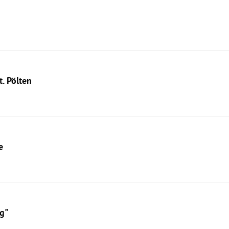
. Pölten
e
g"