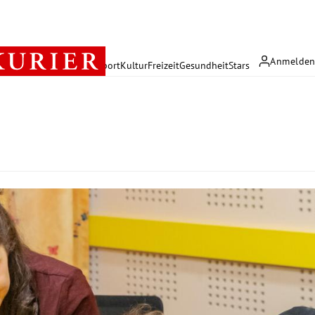
Anmelde
rreich
Politik
Wirtschaft
Sport
Kultur
Freizeit
Gesundheit
Stars