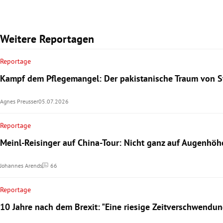
Weitere Reportagen
Reportage
Kampf dem Pflegemangel: Der pakistanische Traum von St
Agnes Preusser
05.07.2026
Reportage
Meinl-Reisinger auf China-Tour: Nicht ganz auf Augenhöh
Johannes Arends
66
Kommentare
Reportage
10 Jahre nach dem Brexit: "Eine riesige Zeitverschwendun