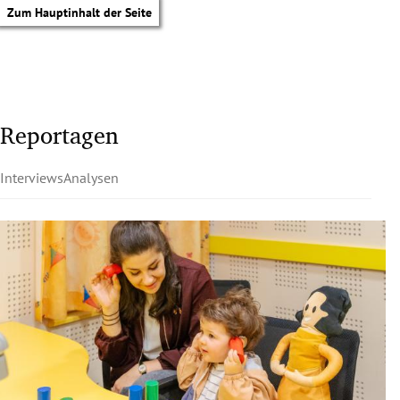
Zum Hauptinhalt der Seite
Reportagen
Interviews
Analysen
tik Untermenü