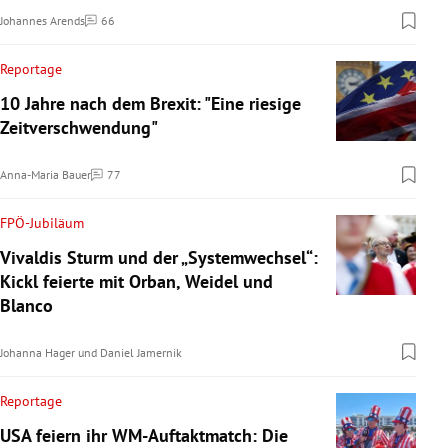
Johannes Arends
66
Kommentare
Reportage
10 Jahre nach dem Brexit: "Eine riesige
Zeitverschwendung"
Anna-Maria Bauer
77
Kommentare
FPÖ-Jubiläum
Vivaldis Sturm und der „Systemwechsel“:
Kickl feierte mit Orban, Weidel und
Blanco
Johanna Hager
und
Daniel Jamernik
Reportage
USA feiern ihr WM-Auftaktmatch: Die