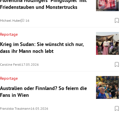
Florentina Holzingers "Pfingstspiel" mit
Friedenstauben und Monstertrucks
Michael Huber
16
Kommentare
Reportage
Krieg im Sudan: Sie wünscht sich nur,
dass ihr Mann noch lebt
Caroline Ferstl
17.05.2026
Reportage
Australien oder Finnland? So feiern die
Fans in Wien
Franziska Trautmann
16.05.2026