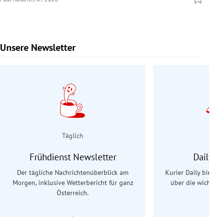
Unsere Newsletter
Slide 1 von 9
Täglich
Frühdienst Newsletter
Daily
Der tägliche Nachrichtenüberblick am
Kurier Daily biet
Morgen, inklusive Wetterbericht für ganz
über die wichti
Österreich.