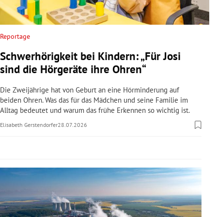
rreich Untermenü
rt Untermenü
Reportage
Schwerhörigkeit bei Kindern: „Für Josi
schaft Untermenü
sind die Hörgeräte ihre Ohren“
s Untermenü
Die Zweijährige hat von Geburt an eine Hörminderung auf
beiden Ohren. Was das für das Mädchen und seine Familie im
zeit Untermenü
Alltag bedeutet und warum das frühe Erkennen so wichtig ist.
Elisabeth Gerstendorfer
28.07.2026
undheit Untermenü
tur Untermenü
nung Untermenü
lität Untermenü