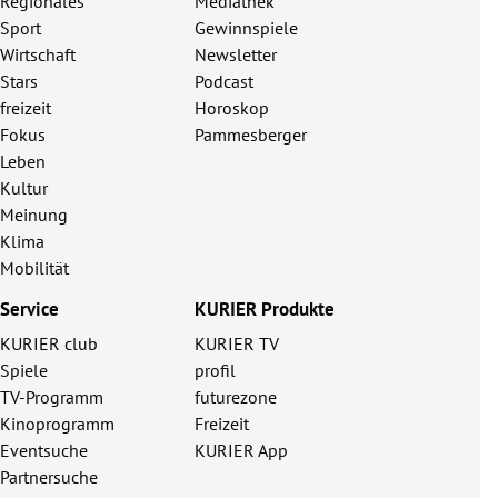
Regionales
Mediathek
Sport
Gewinnspiele
Wirtschaft
Newsletter
Stars
Podcast
freizeit
Horoskop
Fokus
Pammesberger
Leben
Kultur
Meinung
Klima
Mobilität
Service
KURIER Produkte
KURIER club
KURIER TV
Spiele
profil
TV-Programm
futurezone
Kinoprogramm
Freizeit
Eventsuche
KURIER App
Partnersuche