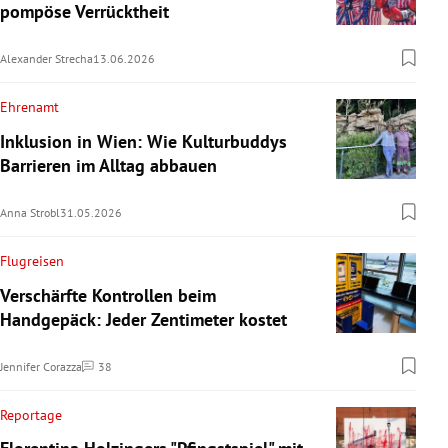
pompöse Verrücktheit
Alexander Strecha
13.06.2026
Ehrenamt
Inklusion in Wien: Wie Kulturbuddys
Barrieren im Alltag abbauen
Anna Strobl
31.05.2026
Flugreisen
Verschärfte Kontrollen beim
Handgepäck: Jeder Zentimeter kostet
Jennifer Corazza
38
Kommentare
Reportage