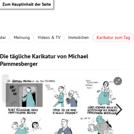
Zum Hauptinhalt der Seite
adar
Meinung
Videos & TV
Immobilien
Karikatur zum Tag
Die tägliche Karikatur von Michael
Pammesberger
Copyright-Hinweis öffnen/schließen
Co
tik Untermenü