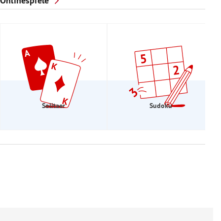
Onlinespiele
Solitaer
Sudoku