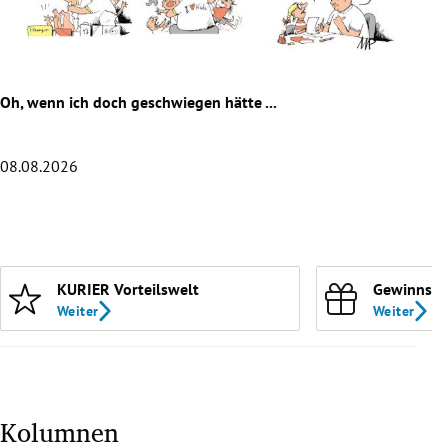
rreich Untermenü
rt Untermenü
Oh, wenn ich doch geschwiegen hätte ...
Die 
schaft Untermenü
s Untermenü
08.08.2026
07.0
zeit Untermenü
Slide 1 von 20
undheit Untermenü
KURIER Vorteilswelt
Gewinnspi
tur Untermenü
Weiter
Weiter
nung Untermenü
lität Untermenü
Kolumnen