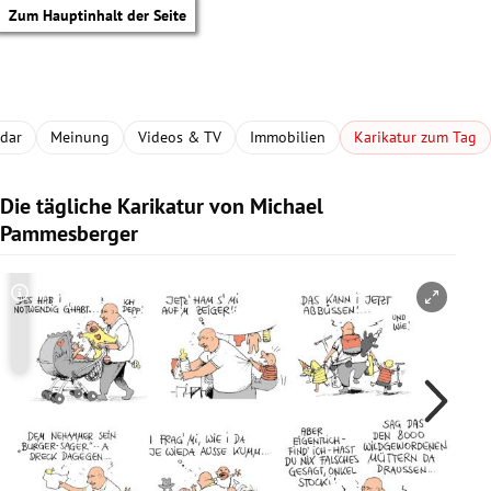
Zum Hauptinhalt der Seite
adar
Meinung
Videos & TV
Immobilien
Karikatur zum Tag
Die tägliche Karikatur von Michael
Pammesberger
Copyright-Hinweis öffnen/schließen
Co
tik Untermenü