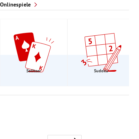
Onlinespiele
Solitaer
Sudoku