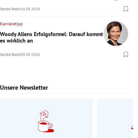
Sandra Baierl
16.05.2026
Karrieretipp
Woody Allens Erfolgsformel: Darauf kommt
es wirklich an
Sandra Baierl
09.05.2026
Unsere Newsletter
Slide 1 von 9