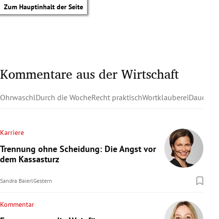
Zum Hauptinhalt der Seite
Kommentare aus der Wirtschaft
Ohrwaschl
Durch die Woche
Recht praktisch
Wortklauberei
Dauerzu
Karriere
Trennung ohne Scheidung: Die Angst vor
dem Kassasturz
Sandra Baierl
Gestern
Kommentar
tik Untermenü