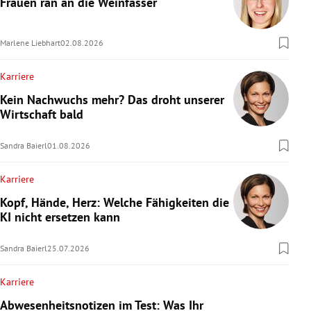
Frauen ran an die Weinfässer
rreich Untermenü
Marlene Liebhart
02.08.2026
rt Untermenü
Karriere
schaft Untermenü
Kein Nachwuchs mehr? Das droht unserer
Wirtschaft bald
s Untermenü
Sandra Baierl
01.08.2026
zeit Untermenü
Karriere
undheit Untermenü
Kopf, Hände, Herz: Welche Fähigkeiten die
tur Untermenü
KI nicht ersetzen kann
nung Untermenü
Sandra Baierl
25.07.2026
lität Untermenü
Karriere
Abwesenheitsnotizen im Test: Was Ihr