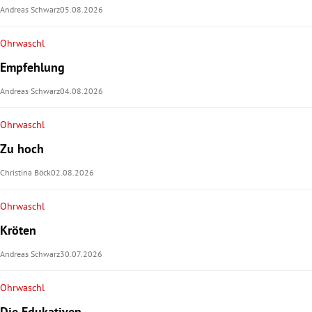
Andreas Schwarz
05.08.2026
rt Untermenü
Ohrwaschl
schaft Untermenü
Empfehlung
Andreas Schwarz
04.08.2026
s Untermenü
Ohrwaschl
zeit Untermenü
Zu hoch
undheit Untermenü
Christina Böck
02.08.2026
tur Untermenü
Ohrwaschl
Kröten
nung Untermenü
Andreas Schwarz
30.07.2026
lität Untermenü
Ohrwaschl
Die Edukativen