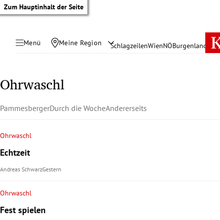
Zum Hauptinhalt der Seite
Menü
Meine Region
Schlagzeilen
Wien
NÖ
Burgenland
Öste
Ohrwaschl
Pammesberger
Durch die Woche
Andererseits
Ohrwaschl
Echtzeit
Andreas Schwarz
Gestern
Ohrwaschl
tik Untermenü
Fest spielen
rreich Untermenü