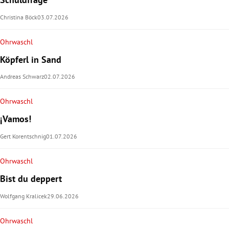
Christina Böck
03.07.2026
Ohrwaschl
Köpferl in Sand
Andreas Schwarz
02.07.2026
Ohrwaschl
¡Vamos!
Gert Korentschnig
01.07.2026
Ohrwaschl
Bist du deppert
Wolfgang Kralicek
29.06.2026
Ohrwaschl