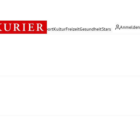
Anmelde
rreich
Politik
Wirtschaft
Sport
Kultur
Freizeit
Gesundheit
Stars