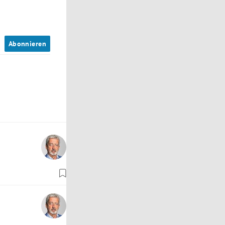
n
Abonnieren