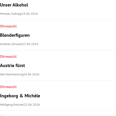
Unser Alkohol
Michael Hufnagl
29.06.2026
Ohrwaschl
Blenderfiguren
Andreas Schwarz
25.06.2026
Ohrwaschl
Austria fürst
Gert Korentschnig
24.06.2026
Ohrwaschl
Ingeborg & Michèle
Wolfgang Kralicek
23.06.2026