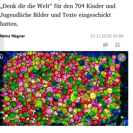
„Denk dir die Welt“ für den 704 Kinder und
rreich Untermenü
Jugendliche Bilder und Texte eingeschickt
rt Untermenü
hatten.
schaft Untermenü
Heinz Wagner
21.11.2020, 05:00
s Untermenü
Copyright-Hinweis öffnen/schließen
zeit Untermenü
undheit Untermenü
tur Untermenü
nung Untermenü
lität Untermenü