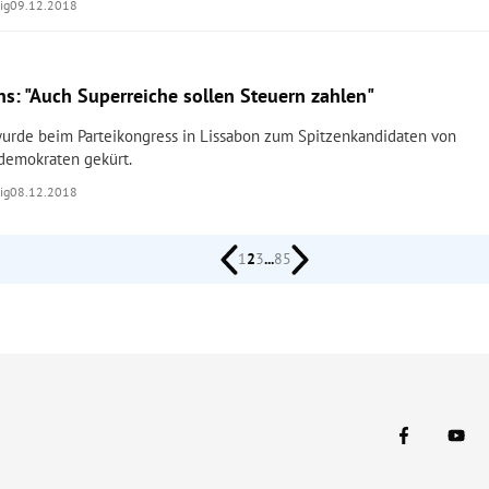
ig
09.12.2018
: "Auch Superreiche sollen Steuern zahlen"
rde beim Parteikongress in Lissabon zum Spitzenkandidaten von
demokraten gekürt.
ig
08.12.2018
1
2
3
...
85