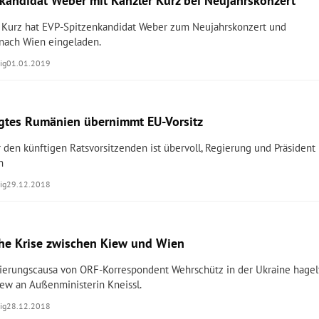
kandidat Weber mit Kanzler Kurz bei Neujahrskonzert
 Kurz hat EVP-Spitzenkandidat Weber zum Neujahrskonzert und
 nach Wien eingeladen.
ig
01.01.2019
gtes Rumänien übernimmt EU-Vorsitz
 den künftigen Ratsvorsitzenden ist übervoll, Regierung und Präsident
n
ig
29.12.2018
he Krise zwischen Kiew und Wien
tierungscausa von ORF-Korrespondent Wehrschütz in der Ukraine hagel
Kiew an Außenministerin Kneissl.
ig
28.12.2018