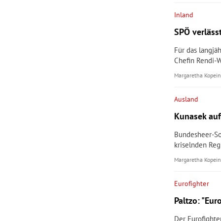
Inland
SPÖ verlässt
Für das langjä
Chefin Rendi-W
Margaretha Kopein
Ausland
Kunasek auf
Bundesheer-Sol
kriselnden Reg
Margaretha Kopein
Eurofighter
Paltzo: "Eu
Der Eurofighte