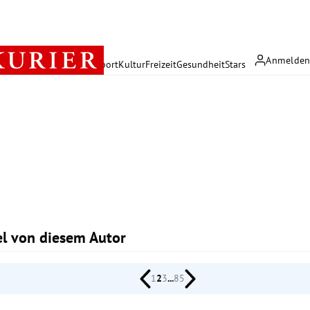
Anmelde
rreich
Politik
Wirtschaft
Sport
Kultur
Freizeit
Gesundheit
Stars
kel von diesem Autor
1
2
3
...
85