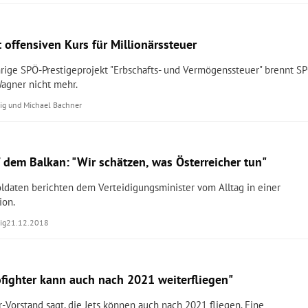
 offensiven Kurs für Millionärssteuer
hrige SPÖ-Prestigeprojekt "Erbschafts- und Vermögenssteuer" brennt S
agner nicht mehr.
ig
und
Michael Bachner
 dem Balkan: "Wir schätzen, was Österreicher tun"
daten berichten dem Verteidigungsminister vom Alltag in einer
ion.
ig
21.12.2018
rofighter kann auch nach 2021 weiterfliegen"
r-Vorstand sagt, die Jets können auch nach 2021 fliegen. Eine