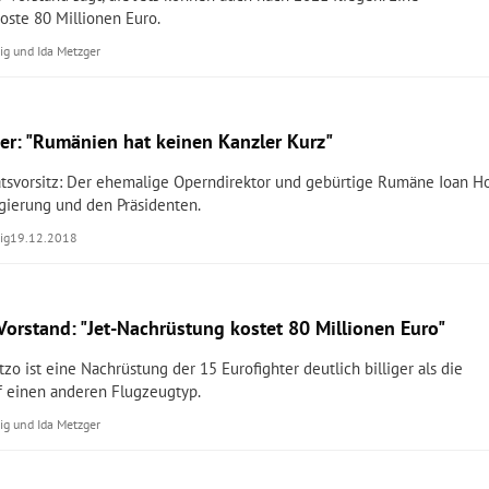
oste 80 Millionen Euro.
ig
und
Ida Metzger
er: "Rumänien hat keinen Kanzler Kurz"
svorsitz: Der ehemalige Operndirektor und gebürtige Rumäne Ioan Hole
gierung und den Präsidenten.
ig
19.12.2018
Vorstand: "Jet-Nachrüstung kostet 80 Millionen Euro"
tzo ist eine Nachrüstung der 15 Eurofighter deutlich billiger als die
f einen anderen Flugzeugtyp.
ig
und
Ida Metzger