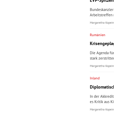
EVP-Spitzen
Bundeskanzler
Arbeitstreffen
Margaretha Kopein
Rumänien
Krisengepla
Die Agenda für
stark zerstritte
Margaretha Kopein
Inland
Diplomatisc
In der Akkredi
es Kritik aus 
Margaretha Kopein