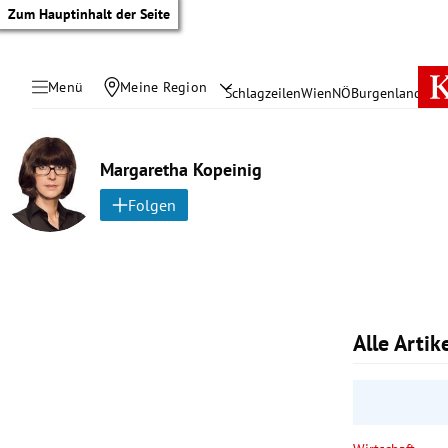
Zum Hauptinhalt der Seite
Menü
Meine Region
Schlagzeilen
Wien
NÖ
Burgenland
Öste
Margaretha Kopeinig
Folgen
Alle Arti
tik Untermenü
rreich Untermenü