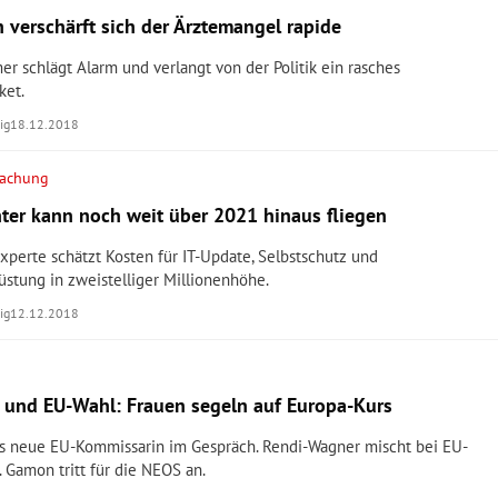
h verschärft sich der Ärztemangel rapide
r schlägt Alarm und verlangt von der Politik ein rasches
et.
ig
18.12.2018
wachung
hter kann noch weit über 2021 hinaus fliegen
xperte schätzt Kosten für IT-Update, Selbstschutz und
üstung in zweistelliger Millionenhöhe.
ig
12.12.2018
und EU-Wahl: Frauen segeln auf Europa-Kurs
als neue EU-Kommissarin im Gespräch. Rendi-Wagner mischt bei EU-
 Gamon tritt für die NEOS an.