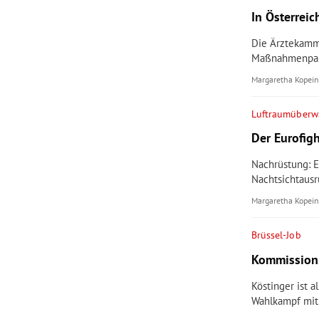
In Österreic
Die Ärztekamme
Maßnahmenpak
Margaretha Kopein
Luftraumüber
Der Eurofig
Nachrüstung: E
Nachtsichtausr
Margaretha Kopein
Brüssel-Job
Kommission 
Köstinger ist 
Wahlkampf mit.