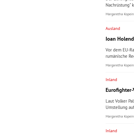
Nachrüstung" k
Margaretha Kopein
Ausland
Ioan Holend
Vor dem EU-Rat
rumänische Re
Margaretha Kopein
Inland
Eurofighter-
Laut Volker Pal
Umstellung au
Margaretha Kopein
Inland