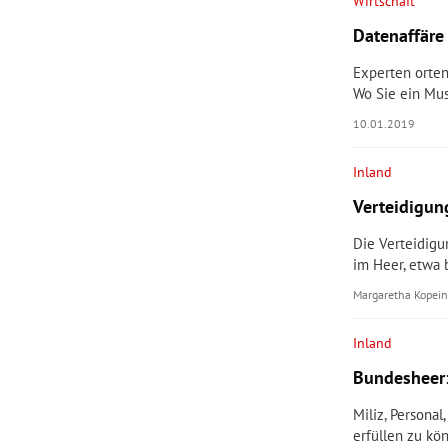
Wirtschaft
Datenaffäre
rt Untermenü
Experten orten
schaft Untermenü
Wo Sie ein Mus
10.01.2019
s Untermenü
Inland
zeit Untermenü
Verteidigun
undheit Untermenü
Die Verteidig
im Heer, etwa
tur Untermenü
Margaretha Kopein
nung Untermenü
Inland
Bundesheer:
lität Untermenü
Miliz, Persona
erfüllen zu kö