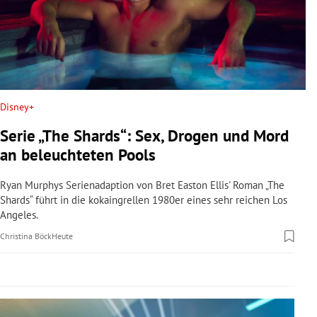
rreich Untermenü
rt Untermenü
schaft Untermenü
Disney+
s Untermenü
Serie „The Shards“: Sex, Drogen und Mord
zeit Untermenü
an beleuchteten Pools
undheit Untermenü
Ryan Murphys Serienadaption von Bret Easton Ellis' Roman „The
Shards“ führt in die kokaingrellen 1980er eines sehr reichen Los
Angeles.
tur Untermenü
Christina Böck
Heute
nung Untermenü
lität Untermenü