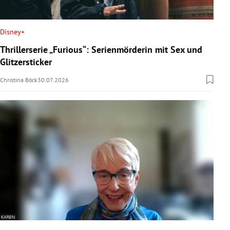
Disney+
Thrillerserie „Furious“: Serienmörderin mit Sex und
Glitzersticker
Christina Böck
30.07.2026