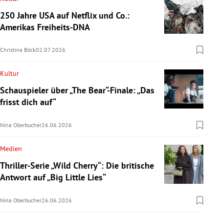
250 Jahre USA auf Netflix und Co.:
Amerikas Freiheits-DNA
Christina Böck
02.07.2026
Kultur
Schauspieler über „The Bear“-Finale: „Das
frisst dich auf“
Nina Oberbucher
26.06.2026
Medien
Thriller-Serie „Wild Cherry“: Die britische
Antwort auf „Big Little Lies“
Nina Oberbucher
26.06.2026