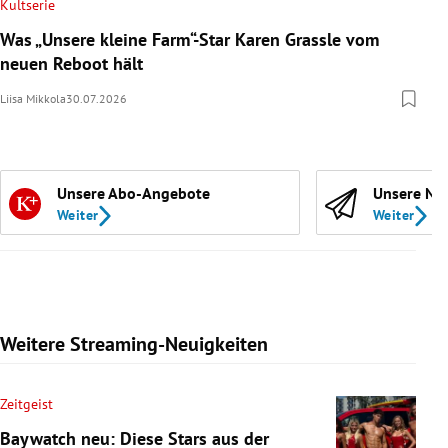
Kultserie
Was „Unsere kleine Farm“-Star Karen Grassle vom
neuen Reboot hält
Liisa Mikkola
30.07.2026
Unsere Abo-Angebote
Unsere Ne
Weiter
Weiter
Weitere Streaming-Neuigkeiten
Zeitgeist
Baywatch neu: Diese Stars aus der