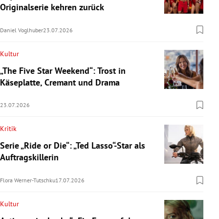
Originalserie kehren zurück
Daniel Voglhuber
23.07.2026
Kultur
„The Five Star Weekend“: Trost in
Käseplatte, Cremant und Drama
23.07.2026
Kritik
Serie „Ride or Die“: „Ted Lasso“-Star als
Auftragskillerin
Flora Werner-Tutschku
17.07.2026
Kultur