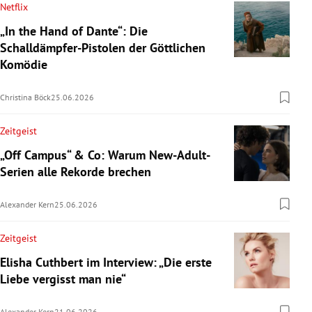
Netflix
„In the Hand of Dante“: Die
Schalldämpfer-Pistolen der Göttlichen
Komödie
Christina Böck
25.06.2026
Zeitgeist
„Off Campus“ & Co: Warum New-Adult-
Serien alle Rekorde brechen
Alexander Kern
25.06.2026
Zeitgeist
Elisha Cuthbert im Interview: „Die erste
Liebe vergisst man nie“
Alexander Kern
21.06.2026