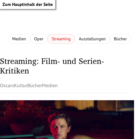
Zum Hauptinhalt der Seite
Medien
Oper
Streaming
Ausstellungen
Bücher
Streaming: Film- und Serien-
Kritiken
Oscars
Kultur
Bücher
Medien
tik Untermenü