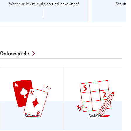
Wöchentlich mitspielen und gewinnen!
Gesundhe
Onlinespiele
Solitaer
Sudoku