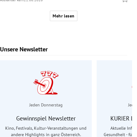
Mehr lesen
Unsere Newsletter
Slide 1 von 6
Jeden Donnerstag
Jede
Gewinnspiel Newsletter
KURIER Le
Kino, Festivals, Kultur-Veranstaltungen und
Aktuelle Info
andere Highlights in ganz Österreich.
Gesundheit - für S