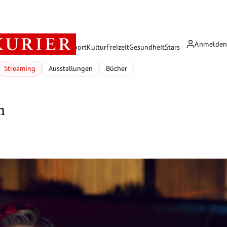
Anmelde
rreich
Politik
Wirtschaft
Sport
Kultur
Freizeit
Gesundheit
Stars
Streaming
Ausstellungen
Bücher
n