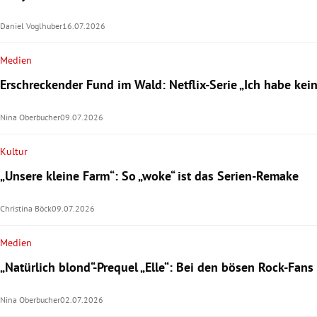
Daniel Voglhuber
16.07.2026
Medien
Erschreckender Fund im Wald: Netflix-Serie „Ich habe kei
Nina Oberbucher
09.07.2026
Kultur
„Unsere kleine Farm“: So „woke“ ist das Serien-Remake
Christina Böck
09.07.2026
Medien
„Natürlich blond“-Prequel „Elle“: Bei den bösen Rock-Fans
Nina Oberbucher
02.07.2026