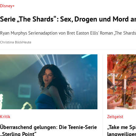
Disney+
Serie „The Shards“: Sex, Drogen und Mord a
Ryan Murphys Serienadaption von Bret Easton Ellis' Roman „The Shards“
Christina Böck
Heute
Kritik
Zeitgeist
Überraschend gelungen: Die Teenie-Serie
„Take me Sp
„Sterling Point“
langweilige