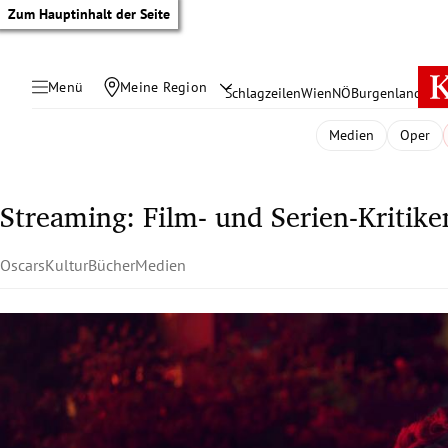
Zum Hauptinhalt der Seite
Menü
Meine Region
Schlagzeilen
Wien
NÖ
Burgenland
Öste
Medien
Oper
Streaming: Film- und Serien-Kritike
Oscars
Kultur
Bücher
Medien
tik Untermenü
rreich Untermenü