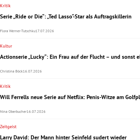
Kritik
Serie „Ride or Die“: „Ted Lasso“-Star als Auftragskillerin
Flora Werner-Tutschku
17.07.2026
Kultur
Actionserie „Lucky“: Ein Frau auf der Flucht – und sonst e
Christina Böck
16.07.2026
Kritik
Will Ferrells neue Serie auf Netflix: Penis-Witze am Golfp
Nina Oberbucher
16.07.2026
Zeitgeist
Larry David: Der Mann hinter Seinfeld sudert wieder