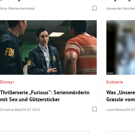
Nina Oberbucher
Heute
Alexander Kern
He
Disney+
Kultserie
Thrillerserie „Furious“: Serienmörderin
Was „Unsere
mit Sex und Glitzersticker
Grassle vom
Christina Böck
30.07.2026
Liisa Mikkola
30.0