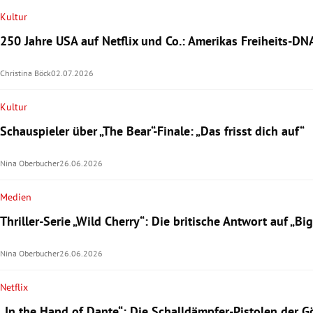
Kultur
250 Jahre USA auf Netflix und Co.: Amerikas Freiheits-DN
Christina Böck
02.07.2026
Kultur
Schauspieler über „The Bear“-Finale: „Das frisst dich auf“
Nina Oberbucher
26.06.2026
Medien
Thriller-Serie „Wild Cherry“: Die britische Antwort auf „Big 
Nina Oberbucher
26.06.2026
Netflix
„In the Hand of Dante“: Die Schalldämpfer-Pistolen der 