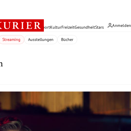
Anmelde
rreich
Politik
Wirtschaft
Sport
Kultur
Freizeit
Gesundheit
Stars
Streaming
Ausstellungen
Bücher
n