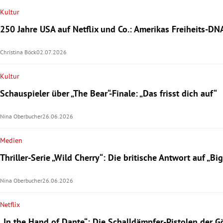
Kultur
250 Jahre USA auf Netflix und Co.: Amerikas Freiheits-DN
Christina Böck
02.07.2026
Kultur
Schauspieler über „The Bear“-Finale: „Das frisst dich auf“
Nina Oberbucher
26.06.2026
Medien
Thriller-Serie „Wild Cherry“: Die britische Antwort auf „Big 
Nina Oberbucher
26.06.2026
Netflix
„In the Hand of Dante“: Die Schalldämpfer-Pistolen der 