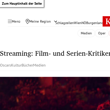
Zum Hauptinhalt der Seite
Menü
Meine Region
Schlagzeilen
Wien
NÖ
Burgenland
Öste
Medien
Oper
Streaming: Film- und Serien-Kritike
Oscars
Kultur
Bücher
Medien
tik Untermenü
rreich Untermenü