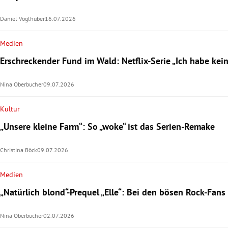
Daniel Voglhuber
16.07.2026
Medien
Erschreckender Fund im Wald: Netflix-Serie „Ich habe kei
Nina Oberbucher
09.07.2026
Kultur
„Unsere kleine Farm“: So „woke“ ist das Serien-Remake
Christina Böck
09.07.2026
Medien
„Natürlich blond“-Prequel „Elle“: Bei den bösen Rock-Fans
Nina Oberbucher
02.07.2026