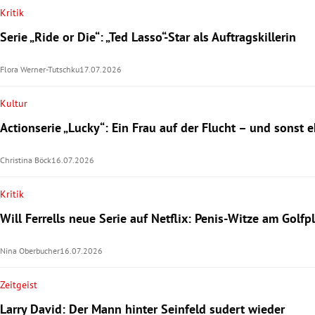
Kritik
Serie „Ride or Die“: „Ted Lasso“-Star als Auftragskillerin
Flora Werner-Tutschku
17.07.2026
Kultur
Actionserie „Lucky“: Ein Frau auf der Flucht – und sonst e
Christina Böck
16.07.2026
Kritik
Will Ferrells neue Serie auf Netflix: Penis-Witze am Golfp
Nina Oberbucher
16.07.2026
Zeitgeist
Larry David: Der Mann hinter Seinfeld sudert wieder