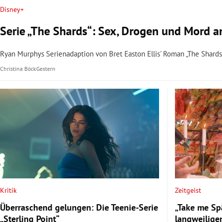
Disney+
Serie „The Shards“: Sex, Drogen und Mord a
Ryan Murphys Serienadaption von Bret Easton Ellis' Roman „The Shards“
Christina Böck
Gestern
Kritik
Zeitgeist
Überraschend gelungen: Die Teenie-Serie
„Take me Sp
„Sterling Point“
langweilige