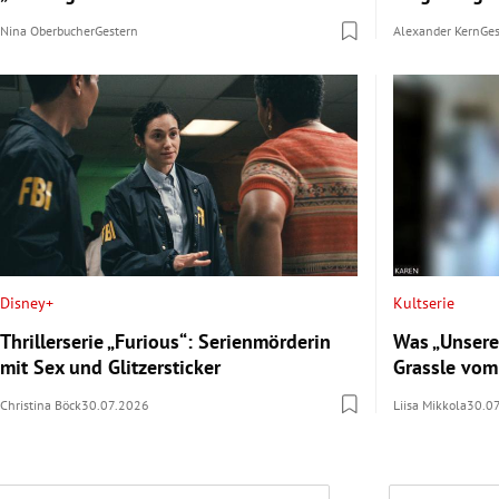
Nina Oberbucher
Gestern
Alexander Kern
Ge
Disney+
Kultserie
Thrillerserie „Furious“: Serienmörderin
Was „Unsere
mit Sex und Glitzersticker
Grassle vom
Christina Böck
30.07.2026
Liisa Mikkola
30.0