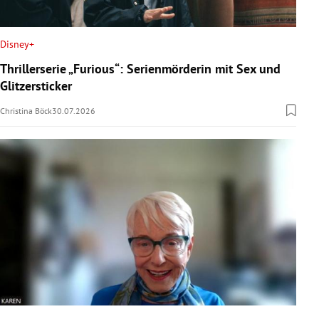
Disney+
Thrillerserie „Furious“: Serienmörderin mit Sex und
Glitzersticker
Christina Böck
30.07.2026