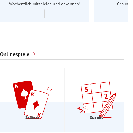
Wöchentlich mitspielen und gewinnen!
Gesundhe
Onlinespiele
Solitaer
Sudoku