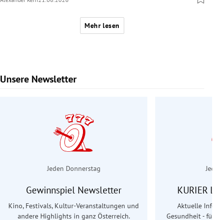
Mehr lesen
Unsere Newsletter
Slide 1 von 6
Jeden Donnerstag
Jede
Gewinnspiel Newsletter
KURIER Le
Kino, Festivals, Kultur-Veranstaltungen und
Aktuelle Info
andere Highlights in ganz Österreich.
Gesundheit - für S