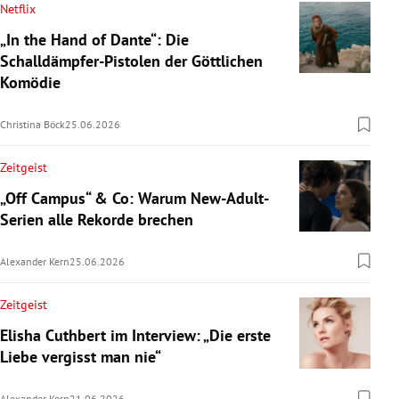
Netflix
„In the Hand of Dante“: Die
Schalldämpfer-Pistolen der Göttlichen
Komödie
Christina Böck
25.06.2026
Zeitgeist
„Off Campus“ & Co: Warum New-Adult-
Serien alle Rekorde brechen
Alexander Kern
25.06.2026
Zeitgeist
Elisha Cuthbert im Interview: „Die erste
Liebe vergisst man nie“
Alexander Kern
21.06.2026