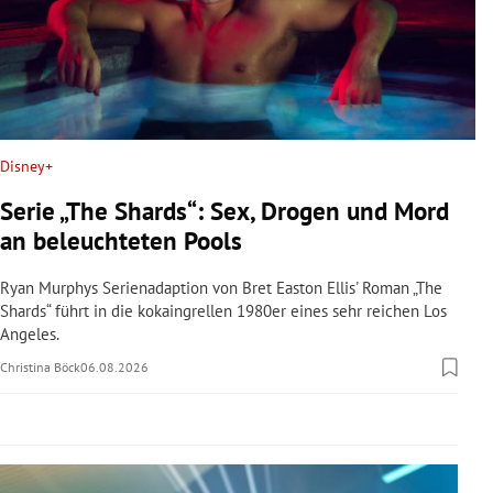
rreich Untermenü
rt Untermenü
schaft Untermenü
Disney+
s Untermenü
Serie „The Shards“: Sex, Drogen und Mord
zeit Untermenü
an beleuchteten Pools
undheit Untermenü
Ryan Murphys Serienadaption von Bret Easton Ellis' Roman „The
Shards“ führt in die kokaingrellen 1980er eines sehr reichen Los
Angeles.
tur Untermenü
Christina Böck
06.08.2026
nung Untermenü
lität Untermenü