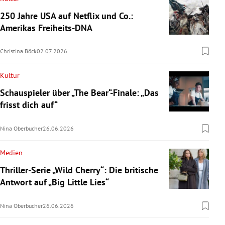
250 Jahre USA auf Netflix und Co.:
Amerikas Freiheits-DNA
Christina Böck
02.07.2026
Kultur
Schauspieler über „The Bear“-Finale: „Das
frisst dich auf“
Nina Oberbucher
26.06.2026
Medien
Thriller-Serie „Wild Cherry“: Die britische
Antwort auf „Big Little Lies“
Nina Oberbucher
26.06.2026