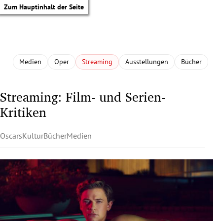
Zum Hauptinhalt der Seite
Medien
Oper
Streaming
Ausstellungen
Bücher
Streaming: Film- und Serien-
Kritiken
Oscars
Kultur
Bücher
Medien
tik Untermenü